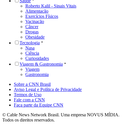
Saúde
Roberto Kalil - Sinais Vitais
Alimentação
Exercícios Físicos
Vacinação
Câncer
Drogas
Obesidade
Tecnologia
Nasa
Ciência
Curiosidades
Viagem & Gastronomia
Viagem
Gastronomia
Sobre a CNN Brasil
Aviso Legal e Política de Privacidade
Termos de Uso
Fale com a CNN
Faça parte da Equipe CNN
© Cable News Network Brasil. Uma empresa NOVUS MÍDIA.
Todos os direitos reservados.