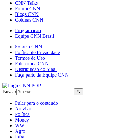
CNN Talks
Fórum CNN
Blogs CNN
Colunas CNN
Programação
Equipe CNN Brasil
Sobre a CNN
Política de Privacidade
Termos de Uso
Fale com a CNN
Distribuição do Sinal
Faça parte da Equipe CNN
Buscar
Pular para o conteúdo
Ao vivo
Política
Money
WW
Agro
Infra