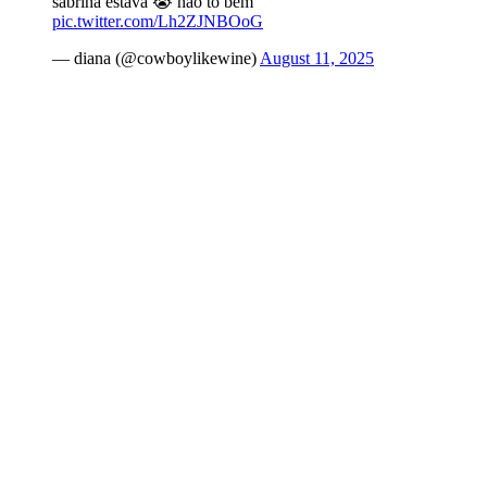
sabrina estava 😭 não tô bem
pic.twitter.com/Lh2ZJNBOoG
— diana (@cowboylikewine)
August 11, 2025