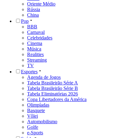
Oriente Médio
Rússia
China
Pop
BBB
Carnaval
Celebridades
Cinema
Música
Realities
Streaming
TV
Esportes
Agenda de Jogos
Tabela Brasileirão Série A
Tabela Brasileirão Série B
Tabela Eliminatórias 2026
Copa Libertadores da América
Olimpíadas
Basquete
Vôlei
Automobilismo
Golfe
e-Sports