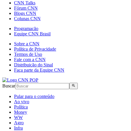
CNN Talks
Fórum CNN
Blogs CNN
Colunas CNN
Programação
Equipe CNN Brasil
Sobre a CNN
Política de Privacidade
Termos de Uso
Fale com a CNN
Distribuição do Sinal
Faça parte da Equipe CNN
Buscar
Pular para o conteúdo
Ao vivo
Política
Money
WW
Agro
Infra