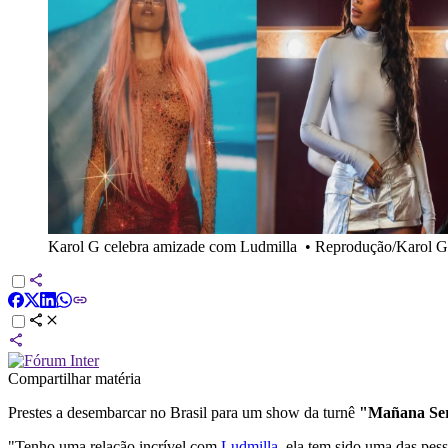
Karol G celebra amizade com Ludmilla
•
Reprodução/Karol G/
Compartilhar matéria
Prestes a desembarcar no Brasil para um show da turnê
"Mañana Ser
"Tenho uma relação incrível com
Ludmilla
, ela tem sido uma das pess