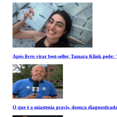
Após livro virar best-seller, Tamara Klink pede
O que é a miastenia gravis, doença diagnostica