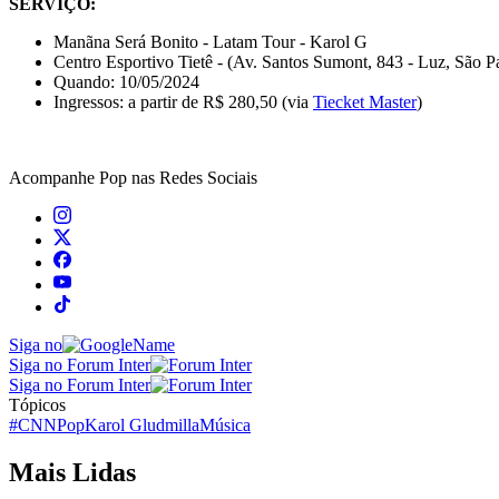
SERVIÇO:
Manãna Será Bonito - Latam Tour - Karol G
Centro Esportivo Tietê - (Av. Santos Sumont, 843 - Luz, São P
Quando: 10/05/2024
Ingressos: a partir de R$ 280,50 (via
Tiecket Master
)
Acompanhe
Pop
nas Redes Sociais
Siga no
Siga no Forum Inter
Siga no Forum Inter
Tópicos
#CNNPop
Karol G
ludmilla
Música
Mais Lidas