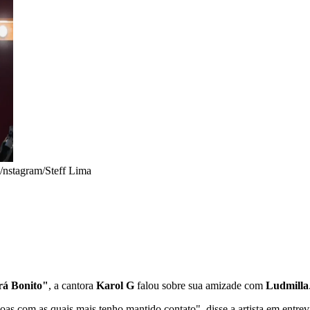
nstagram/Steff Lima
á Bonito"
, a cantora
Karol G
falou sobre sua amizade com
Ludmilla
oas com as quais mais tenho mantido contato", disse a artista em entrevi