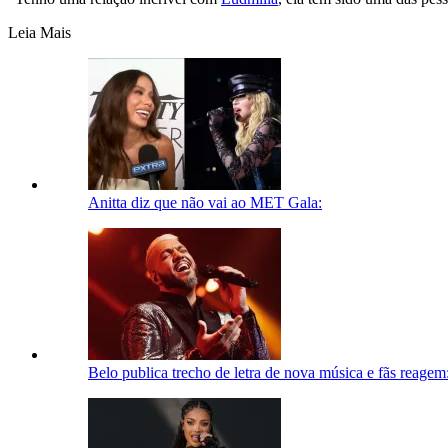
Leia Mais
Anitta diz que não vai ao MET Gala:
Belo publica trecho de letra de nova música e fãs reage