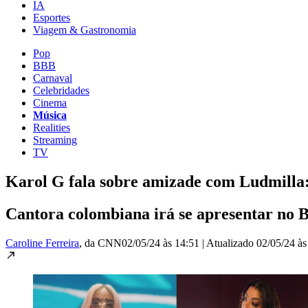
IA
Esportes
Viagem & Gastronomia
Pop
BBB
Carnaval
Celebridades
Cinema
Música
Realities
Streaming
TV
Karol G fala sobre amizade com Ludmilla:
Cantora colombiana irá se apresentar no B
Caroline Ferreira
, da CNN
02/05/24 às 14:51
|
Atualizado
02/05/24 às