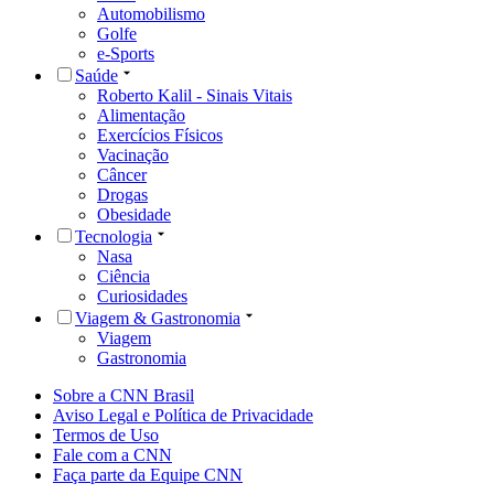
Automobilismo
Golfe
e-Sports
Saúde
Roberto Kalil - Sinais Vitais
Alimentação
Exercícios Físicos
Vacinação
Câncer
Drogas
Obesidade
Tecnologia
Nasa
Ciência
Curiosidades
Viagem & Gastronomia
Viagem
Gastronomia
Sobre a CNN Brasil
Aviso Legal e Política de Privacidade
Termos de Uso
Fale com a CNN
Faça parte da Equipe CNN