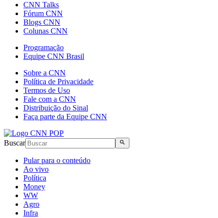
CNN Talks
Fórum CNN
Blogs CNN
Colunas CNN
Programação
Equipe CNN Brasil
Sobre a CNN
Política de Privacidade
Termos de Uso
Fale com a CNN
Distribuição do Sinal
Faça parte da Equipe CNN
Buscar
Pular para o conteúdo
Ao vivo
Política
Money
WW
Agro
Infra