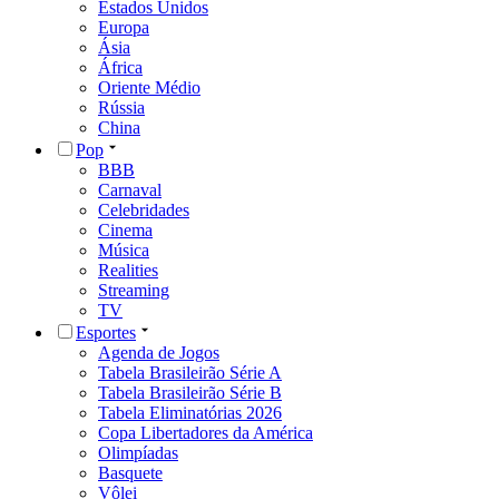
Estados Unidos
Europa
Ásia
África
Oriente Médio
Rússia
China
Pop
BBB
Carnaval
Celebridades
Cinema
Música
Realities
Streaming
TV
Esportes
Agenda de Jogos
Tabela Brasileirão Série A
Tabela Brasileirão Série B
Tabela Eliminatórias 2026
Copa Libertadores da América
Olimpíadas
Basquete
Vôlei