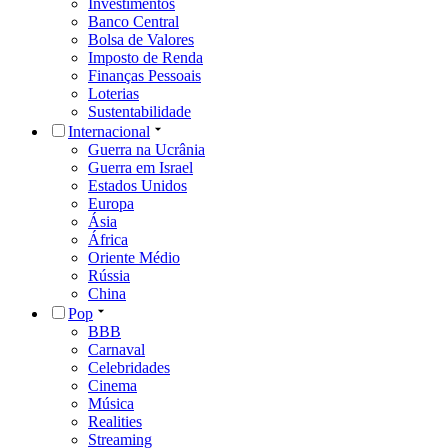
Investimentos
Banco Central
Bolsa de Valores
Imposto de Renda
Finanças Pessoais
Loterias
Sustentabilidade
Internacional
Guerra na Ucrânia
Guerra em Israel
Estados Unidos
Europa
Ásia
África
Oriente Médio
Rússia
China
Pop
BBB
Carnaval
Celebridades
Cinema
Música
Realities
Streaming