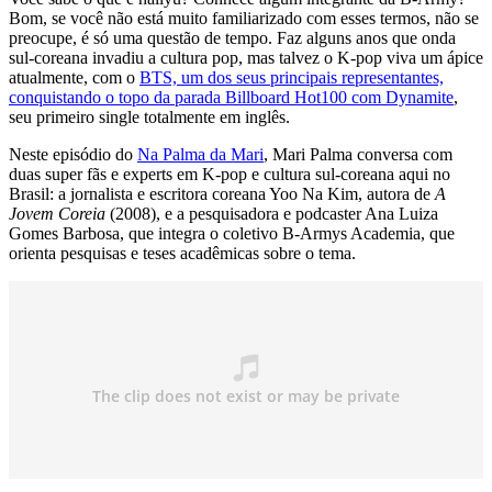
Bom, se você não está muito familiarizado com esses termos, não se
preocupe, é só uma questão de tempo. Faz alguns anos que onda
sul-coreana invadiu a cultura pop, mas talvez o K-pop viva um ápice
atualmente, com o
BTS, um dos seus principais representantes,
conquistando o topo da parada Billboard Hot100 com Dynamite
,
seu primeiro single totalmente em inglês.
Neste episódio do
Na Palma da Mari
, Mari Palma conversa com
duas super fãs e experts em K-pop e cultura sul-coreana aqui no
Brasil: a jornalista e escritora coreana Yoo Na Kim, autora de
A
Jovem Coreia
(2008), e a pesquisadora e podcaster Ana Luiza
Gomes Barbosa, que integra o coletivo B-Armys Academia, que
orienta pesquisas e teses acadêmicas sobre o tema.