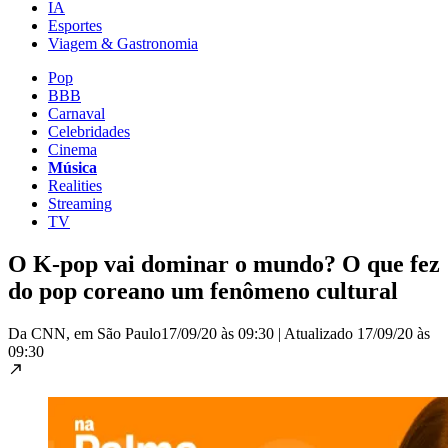
IA
Esportes
Viagem & Gastronomia
Pop
BBB
Carnaval
Celebridades
Cinema
Música
Realities
Streaming
TV
O K-pop vai dominar o mundo? O que fez
do pop coreano um fenômeno cultural
Da CNN, em São Paulo
17/09/20 às 09:30
|
Atualizado
17/09/20 às
09:30