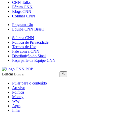
CNN Talks
Fórum CNN
Blogs CNN
Colunas CNN
Programação
Equipe CNN Brasil
Sobre a CNN
Política de Privacidade
Termos de Uso
Fale com a CNN
Distribuição do Sinal
Faça parte da Equipe CNN
Buscar
Pular para o conteúdo
Ao vivo
Política
Money
WW
Agro
Infra