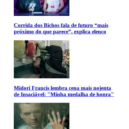
Corrida dos Bichos fala de futuro “mais
próximo do que parece”, explica elenco
Midori Francis lembra cena mais nojenta
de Insaciável: "Minha medalha de honra"