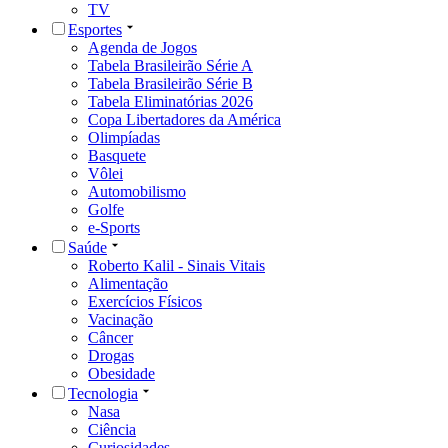
TV
Esportes
Agenda de Jogos
Tabela Brasileirão Série A
Tabela Brasileirão Série B
Tabela Eliminatórias 2026
Copa Libertadores da América
Olimpíadas
Basquete
Vôlei
Automobilismo
Golfe
e-Sports
Saúde
Roberto Kalil - Sinais Vitais
Alimentação
Exercícios Físicos
Vacinação
Câncer
Drogas
Obesidade
Tecnologia
Nasa
Ciência
Curiosidades