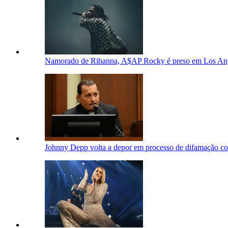
Namorado de Rihanna, A$AP Rocky é preso em Los An
Johnny Depp volta a depor em processo de difamação co