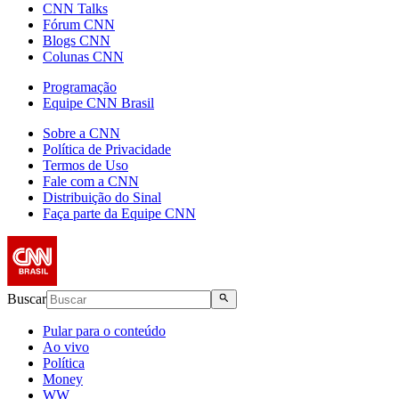
CNN Talks
Fórum CNN
Blogs CNN
Colunas CNN
Programação
Equipe CNN Brasil
Sobre a CNN
Política de Privacidade
Termos de Uso
Fale com a CNN
Distribuição do Sinal
Faça parte da Equipe CNN
Buscar
Pular para o conteúdo
Ao vivo
Política
Money
WW