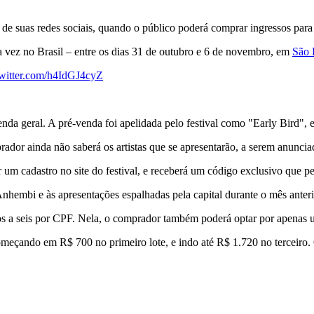
s de suas redes sociais, quando o público poderá comprar ingressos para o
ra vez no Brasil – entre os dias 31 de outubro e 6 de novembro, em
São 
twitter.com/h4IdGJ4cyZ
da geral. A pré-venda foi apelidada pelo festival como "Early Bird", e
ador ainda não saberá os artistas que se apresentarão, a serem anunciad
 um cadastro no site do festival, e receberá um código exclusivo que pe
Anhembi e às apresentações espalhadas pela capital durante o mês anteri
os a seis por CPF. Nela, o comprador também poderá optar por apenas u
começando em R$ 700 no primeiro lote, e indo até R$ 1.720 no terceir