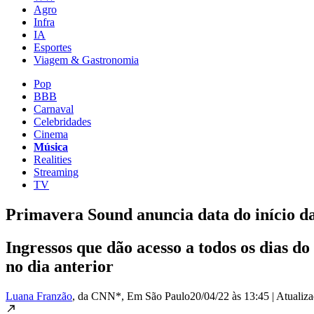
Agro
Infra
IA
Esportes
Viagem & Gastronomia
Pop
BBB
Carnaval
Celebridades
Cinema
Música
Realities
Streaming
TV
Primavera Sound anuncia data do início da
Ingressos que dão acesso a todos os dias do
no dia anterior
Luana Franzão
, da CNN*
, Em São Paulo
20/04/22 às 13:45
|
Atualiz