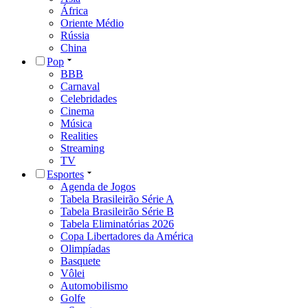
África
Oriente Médio
Rússia
China
Pop
BBB
Carnaval
Celebridades
Cinema
Música
Realities
Streaming
TV
Esportes
Agenda de Jogos
Tabela Brasileirão Série A
Tabela Brasileirão Série B
Tabela Eliminatórias 2026
Copa Libertadores da América
Olimpíadas
Basquete
Vôlei
Automobilismo
Golfe