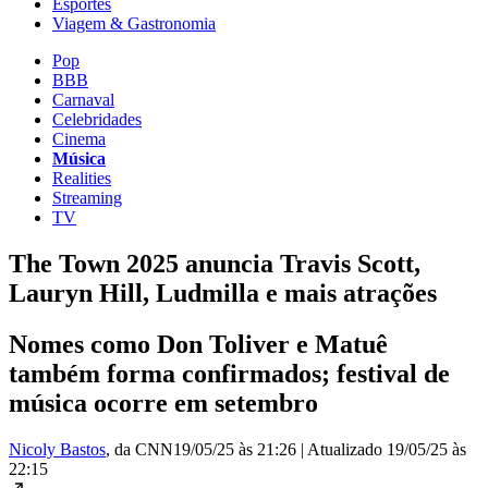
Esportes
Viagem & Gastronomia
Pop
BBB
Carnaval
Celebridades
Cinema
Música
Realities
Streaming
TV
The Town 2025 anuncia Travis Scott,
Lauryn Hill, Ludmilla e mais atrações
Nomes como Don Toliver e Matuê
também forma confirmados; festival de
música ocorre em setembro
Nicoly Bastos
, da CNN
19/05/25 às 21:26
|
Atualizado
19/05/25 às
22:15