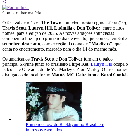
Compartilhar matéria
O festival de música
The Town
anunciou, nesta segunda-feira (19),
Travis Scott, Lauryn Hill, Ludmilla e Don Toliver
, entre outros
nomes, para a edição de 2025. As novas atrações anunciadas
compõem o line-up do primeiro dia de evento, que começa em
6 de
setembro deste ano
, com exceção da dona de
"Maldivas"
, que
canta no encerramento, marcado para o dia 14 do mesmo mês.
Os americanos
Travis Scott e Don Toliver
formam o palco
principal Skyline junto ao brasileiro
Filipe Ret
.
Lauryn Hill
ocupa o
palco The One ao lado de YG Marley e Zion Marley. Outros nomes
divulgados do local foram
Matuê, MC Cabelinho e Karol Conká.
Primeiro show de Baekhyun no Brasil tem
ingressos esgotados