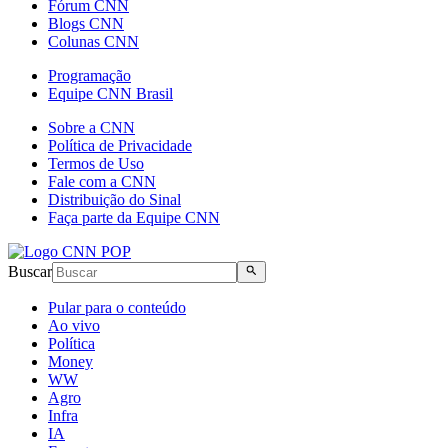
Fórum CNN
Blogs CNN
Colunas CNN
Programação
Equipe CNN Brasil
Sobre a CNN
Política de Privacidade
Termos de Uso
Fale com a CNN
Distribuição do Sinal
Faça parte da Equipe CNN
Buscar
Pular para o conteúdo
Ao vivo
Política
Money
WW
Agro
Infra
IA