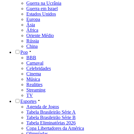
Guerra na Ucrânia
Guerra em Israel
Estados Unidos
Europa
Ásia
África
Oriente Médio
Rússia
China
Pop
BBB
Carnaval
Celebridades
Cinema
Música
Realities
Streaming
TV
Esportes
Agenda de Jogos
Tabela Brasileirão Série A
Tabela Brasileirão Série B
Tabela Eliminatórias 2026
Copa Libertadores da América
Olimpíadas