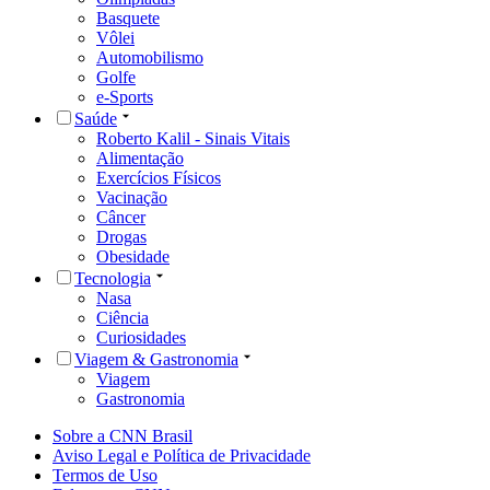
Basquete
Vôlei
Automobilismo
Golfe
e-Sports
Saúde
Roberto Kalil - Sinais Vitais
Alimentação
Exercícios Físicos
Vacinação
Câncer
Drogas
Obesidade
Tecnologia
Nasa
Ciência
Curiosidades
Viagem & Gastronomia
Viagem
Gastronomia
Sobre a CNN Brasil
Aviso Legal e Política de Privacidade
Termos de Uso