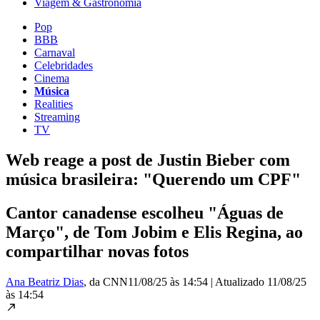
Viagem & Gastronomia
Pop
BBB
Carnaval
Celebridades
Cinema
Música
Realities
Streaming
TV
Web reage a post de Justin Bieber com
música brasileira: "Querendo um CPF"
Cantor canadense escolheu "Águas de
Março", de Tom Jobim e Elis Regina, ao
compartilhar novas fotos
Ana Beatriz Dias
, da CNN
11/08/25 às 14:54
|
Atualizado
11/08/25
às 14:54