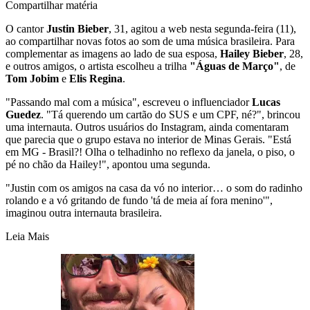
Compartilhar matéria
O cantor
Justin Bieber
, 31, agitou a web nesta segunda-feira (11),
ao compartilhar novas fotos ao som de uma música brasileira. Para
complementar as imagens ao lado de sua esposa,
Hailey Bieber
, 28,
e outros amigos, o artista escolheu a trilha
"Águas de Março"
, de
Tom Jobim
e
Elis Regina
.
"Passando mal com a música", escreveu o influenciador
Lucas
Guedez
. "Tá querendo um cartão do SUS e um CPF, né?", brincou
uma internauta. Outros usuários do Instagram, ainda comentaram
que parecia que o grupo estava no interior de Minas Gerais. "Está
em MG - Brasil?! Olha o telhadinho no reflexo da janela, o piso, o
pé no chão da Hailey!", apontou uma segunda.
"Justin com os amigos na casa da vó no interior… o som do radinho
rolando e a vó gritando de fundo 'tá de meia aí fora menino'",
imaginou outra internauta brasileira.
Leia Mais