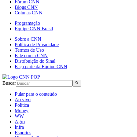
Fórum CNN
Blogs CNN
Colunas CNN
Programação
Equipe CNN Brasil
Sobre a CNN
Política de Privacidade
Termos de Uso
Fale com a CNN
Distribuição do Sinal
Faça parte da Equipe CNN
Buscar
Pular para o conteúdo
Ao vivo
Política
Money
WW
Agro
Infra
Esportes