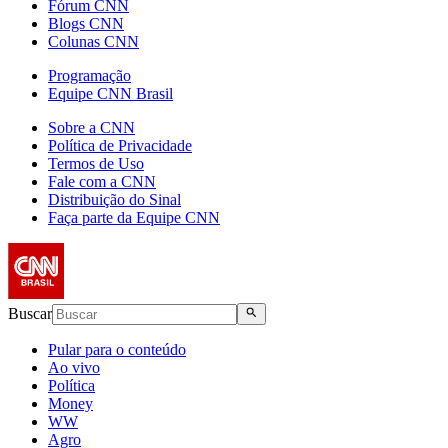
Fórum CNN
Blogs CNN
Colunas CNN
Programação
Equipe CNN Brasil
Sobre a CNN
Política de Privacidade
Termos de Uso
Fale com a CNN
Distribuição do Sinal
Faça parte da Equipe CNN
Buscar
Pular para o conteúdo
Ao vivo
Política
Money
WW
Agro