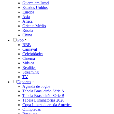
Guerra em Israel
Estados Unidos
Europa
Ásia
África
Oriente Médio
Rússia
China
Pop
BBB
Carnaval
Celebridades
Cinema
Música
Realities
Streaming
TV
Esportes
Agenda de Jogos
Tabela Brasileirão Série A
Tabela Brasileirão Série B
Tabela Eliminatórias 2026
Copa Libertadores da América
Olimpíadas
Basquete