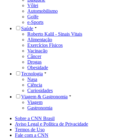
Vôlei
Automobilismo
Golfe
e-Sports
Saúde
Roberto Kalil - Sinais Vitais
Alimentação
Exercícios Físicos
Vacinação
Câncer
Drogas
Obesidade
Tecnologia
Nasa
Ciência
Curiosidades
Viagem & Gastronomia
Viagem
Gastronomia
Sobre a CNN Brasil
Aviso Legal e Política de Privacidade
Termos de Uso
Fale com a CNN