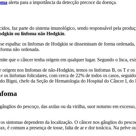
foma
alerta para a importância da detecção precoce da doença.
tecidos, faz parte do sistema imunológico, sendo responsável pela pro
odgkin ou linfoma não Hodgkin
.
er se espalha: os linfomas de Hodgkin se disseminam de forma ordenada,
e forma não ordenada.
ermite que o câncer tenha origem em qualquer lugar. Segundo o Inca, ex
 de origem nos linfomas de não-Hodgkin, temos os linfomas B, os T e o
os linfomas foliculares, com cerca de 22% de todos os casos, seguidos
do Bigni, chefe da Seção de Hematologia do Hospital do Câncer I, do I
infoma
glios do pescoço, das axilas ou da virilha, suor noturno em excesso, 
s sintomas dependem da localização. O câncer nos gânglios do pescoço,
rax, é comum a presença de tosse, falta de ar e dor torácica. Na pelve 