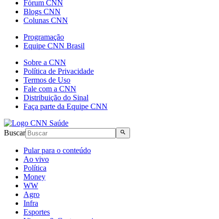
Fórum CNN
Blogs CNN
Colunas CNN
Programação
Equipe CNN Brasil
Sobre a CNN
Política de Privacidade
Termos de Uso
Fale com a CNN
Distribuição do Sinal
Faça parte da Equipe CNN
Buscar
Pular para o conteúdo
Ao vivo
Política
Money
WW
Agro
Infra
Esportes