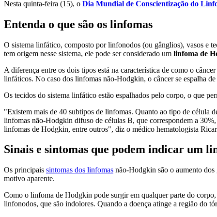
Nesta quinta-feira (15), o
Dia Mundial de Conscientização do Lin
Entenda o que são os linfomas
O sistema linfático, composto por linfonodos (ou gânglios), vasos e 
tem origem nesse sistema, ele pode ser considerado um
linfoma de H
A diferença entre os dois tipos está na característica de como o cânc
linfáticos. No caso dos linfomas não-Hodgkin, o câncer se espalha d
Os tecidos do sistema linfático estão espalhados pelo corpo, o que p
"Existem mais de 40 subtipos de linfomas. Quanto ao tipo de célula
linfomas não-Hodgkin difuso de células B, que correspondem a 30%, e 
linfomas de Hodgkin, entre outros", diz o médico hematologista Ricar
Sinais e sintomas que podem indicar um l
Os principais
sintomas dos linfomas
não-Hodgkin são o aumento dos gân
motivo aparente.
Como o linfoma de Hodgkin pode surgir em qualquer parte do corpo, o
linfonodos, que são indolores. Quando a doença atinge a região do tó