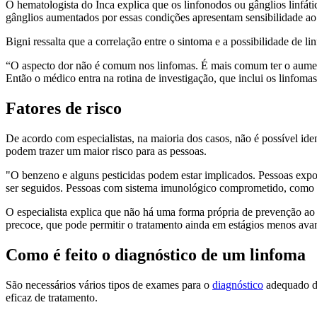
O hematologista do Inca explica que os linfonodos ou gânglios linfá
gânglios aumentados por essas condições apresentam sensibilidade ao 
Bigni ressalta que a correlação entre o sintoma e a possibilidade de li
“O aspecto dor não é comum nos linfomas. É mais comum ter o aument
Então o médico entra na rotina de investigação, que inclui os linfomas
Fatores de risco
De acordo com especialistas, na maioria dos casos, não é possível iden
podem trazer um maior risco para as pessoas.
"O benzeno e alguns pesticidas podem estar implicados. Pessoas expo
ser seguidos. Pessoas com sistema imunológico comprometido, como a
O especialista explica que não há uma forma própria de prevenção ao
precoce, que pode permitir o tratamento ainda em estágios menos avan
Como é feito o diagnóstico de um linfoma
São necessários vários tipos de exames para o
diagnóstico
adequado do
eficaz de tratamento.