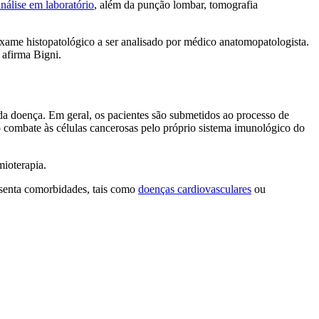
análise em laboratório
, além da punção lombar, tomografia
exame histopatológico a ser analisado por médico anatomopatologista.
 afirma Bigni.
o da doença. Em geral, os pacientes são submetidos ao processo de
 combate às células cancerosas pelo próprio sistema imunológico do
mioterapia.
esenta comorbidades, tais como
doenças cardiovasculares
ou