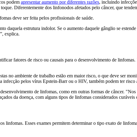
ticos podem
apresentar aumento por diferentes razões
, incluindo infecçõ
toque. Diferentemente dos linfonodos afetados pelo câncer, que tendem
nfomas deve ser feita pelos profissionais de saúde.
o daquela estrutura indolor. Se o aumento daquele gânglio se estende
”, explica.
tificar fatores de risco ou causais para o desenvolvimento de linfomas.
stas no ambiente de trabalho estão em maior risco, o que deve ser mon
 infecção pelos vírus Epstein-Barr ou o HIV, também podem ter risco 
 desenvolvimento de linfomas, como em outras formas de câncer. "Nos l
çados da doença, com alguns tipos de linfomas considerados curáveis c
s linfomas. Esses exames permitem determinar o tipo exato de linfoma e 