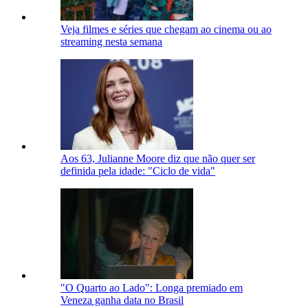
Veja filmes e séries que chegam ao cinema ou ao
streaming nesta semana
Aos 63, Julianne Moore diz que não quer ser
definida pela idade: "Ciclo de vida"
"O Quarto ao Lado": Longa premiado em
Veneza ganha data no Brasil