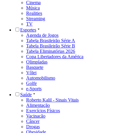
Cinema
Música
Realities
Streaming
TV
Esportes
Agenda de Jogos
Tabela Brasileirão Série A
Tabela Brasileirão Série B
Tabela Eliminatórias 2026
Copa Libertadores da América
Olimpíadas
Basquete
Vôlei
Automobilismo
Golfe
e-Sports
Saúde
Roberto Kalil - Sinais Vitais
Alimentação
Exercícios Físicos
Vacinação
Câncer
Drogas
Obesidade