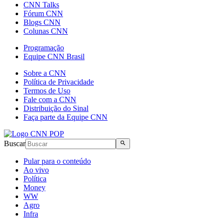
CNN Talks
Fórum CNN
Blogs CNN
Colunas CNN
Programação
Equipe CNN Brasil
Sobre a CNN
Política de Privacidade
Termos de Uso
Fale com a CNN
Distribuição do Sinal
Faça parte da Equipe CNN
Buscar
Pular para o conteúdo
Ao vivo
Política
Money
WW
Agro
Infra