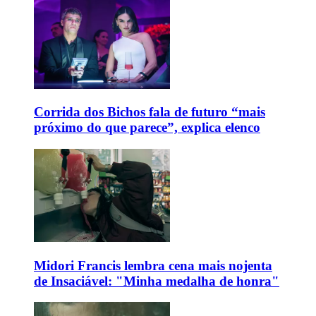
Corrida dos Bichos fala de futuro “mais
próximo do que parece”, explica elenco
Midori Francis lembra cena mais nojenta
de Insaciável: "Minha medalha de honra"