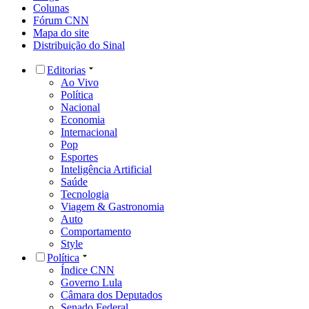
Colunas
Fórum CNN
Mapa do site
Distribuição do Sinal
Editorias
Ao Vivo
Política
Nacional
Economia
Internacional
Pop
Esportes
Inteligência Artificial
Saúde
Tecnologia
Viagem & Gastronomia
Auto
Comportamento
Style
Política
Índice CNN
Governo Lula
Câmara dos Deputados
Senado Federal