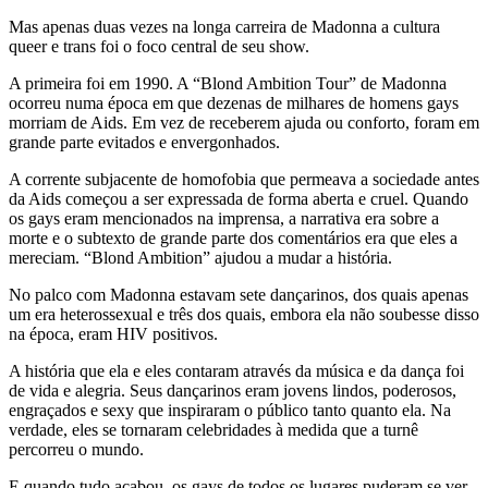
Mas apenas duas vezes na longa carreira de Madonna a cultura
queer e trans foi o foco central de seu show.
A primeira foi em 1990. A “Blond Ambition Tour” de Madonna
ocorreu numa época em que dezenas de milhares de homens gays
morriam de Aids. Em vez de receberem ajuda ou conforto, foram em
grande parte evitados e envergonhados.
A corrente subjacente de homofobia que permeava a sociedade antes
da Aids começou a ser expressada de forma aberta e cruel. Quando
os gays eram mencionados na imprensa, a narrativa era sobre a
morte e o subtexto de grande parte dos comentários era que eles a
mereciam. “Blond Ambition” ajudou a mudar a história.
No palco com Madonna estavam sete dançarinos, dos quais apenas
um era heterossexual e três dos quais, embora ela não soubesse disso
na época, eram HIV positivos.
A história que ela e eles contaram através da música e da dança foi
de vida e alegria. Seus dançarinos eram jovens lindos, poderosos,
engraçados e sexy que inspiraram o público tanto quanto ela. Na
verdade, eles se tornaram celebridades à medida que a turnê
percorreu o mundo.
E quando tudo acabou, os gays de todos os lugares puderam se ver