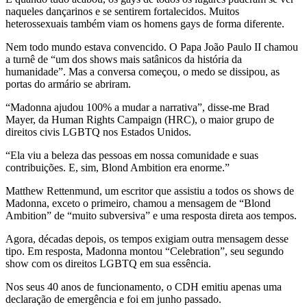
naqueles dançarinos e se sentirem fortalecidos. Muitos
heterossexuais também viam os homens gays de forma diferente.
Nem todo mundo estava convencido. O Papa João Paulo II chamou
a turnê de “um dos shows mais satânicos da história da
humanidade”. Mas a conversa começou, o medo se dissipou, as
portas do armário se abriram.
“Madonna ajudou 100% a mudar a narrativa”, disse-me Brad
Mayer, da Human Rights Campaign (HRC), o maior grupo de
direitos civis LGBTQ nos Estados Unidos.
“Ela viu a beleza das pessoas em nossa comunidade e suas
contribuições. E, sim, Blond Ambition era enorme.”
Matthew Rettenmund, um escritor que assistiu a todos os shows de
Madonna, exceto o primeiro, chamou a mensagem de “Blond
Ambition” de “muito subversiva” e uma resposta direta aos tempos.
Agora, décadas depois, os tempos exigiam outra mensagem desse
tipo. Em resposta, Madonna montou “Celebration”, seu segundo
show com os direitos LGBTQ em sua essência.
Nos seus 40 anos de funcionamento, o CDH emitiu apenas uma
declaração de emergência e foi em junho passado.