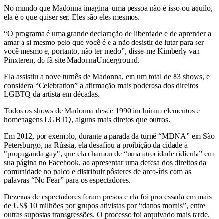
No mundo que Madonna imagina, uma pessoa não é isso ou aquilo,
ela é o que quiser ser. Eles são eles mesmos.
“O programa é uma grande declaração de liberdade e de aprender a
amar a si mesmo pelo que você é e a não desistir de lutar para ser
você mesmo e, portanto, não ter medo”, disse-me Kimberly van
Pinxteren, do fã site MadonnaUnderground.
Ela assistiu a nove turnês de Madonna, em um total de 83 shows, e
considera “Celebration” a afirmação mais poderosa dos direitos
LGBTQ da artista em décadas.
Todos os shows de Madonna desde 1990 incluíram elementos e
homenagens LGBTQ, alguns mais diretos que outros.
Em 2012, por exemplo, durante a parada da turnê “MDNA” em São
Petersburgo, na Rússia, ela desafiou a proibição da cidade à
"propaganda gay", que ela chamou de “uma atrocidade ridícula” em
sua página no Facebook, ao apresentar uma defesa dos direitos da
comunidade no palco e distribuir pôsteres de arco-íris com as
palavras “No Fear” para os espectadores.
Dezenas de espectadores foram presos e ela foi processada em mais
de US$ 10 milhões por grupos ativistas por “danos morais”, entre
outras supostas transgressões. O processo foi arquivado mais tarde.