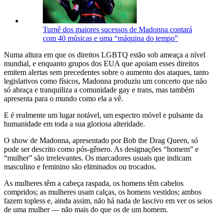
Turnê dos maiores sucessos de Madonna contará
com 40 músicas e uma “máquina do tempo”
Numa altura em que os direitos LGBTQ estão sob ameaça a nível
mundial, e enquanto grupos dos EUA que apoiam esses direitos
emitem alertas sem precedentes sobre o aumento dos ataques, tanto
legislativos como físicos, Madonna produziu um concerto que não
só abraça e tranquiliza a comunidade gay e trans, mas também
apresenta para o mundo como ela a vê.
E é realmente um lugar notável, um espectro móvel e pulsante da
humanidade em toda a sua gloriosa alteridade.
O show de Madonna, apresentado por Bob the Drag Queen, só
pode ser descrito como pós-gênero. As designações “homem” e
“mulher” são irrelevantes. Os marcadores usuais que indicam
masculino e feminino são eliminados ou trocados.
As mulheres têm a cabeça raspada, os homens têm cabelos
compridos; as mulheres usam calças, os homens vestidos; ambos
fazem topless e, ainda assim, não há nada de lascivo em ver os seios
de uma mulher — não mais do que os de um homem.