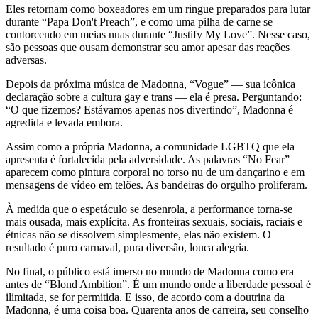
Eles retornam como boxeadores em um ringue preparados para lutar
durante “Papa Don't Preach”, e como uma pilha de carne se
contorcendo em meias nuas durante “Justify My Love”. Nesse caso,
são pessoas que ousam demonstrar seu amor apesar das reações
adversas.
Depois da próxima música de Madonna, “Vogue” — sua icônica
declaração sobre a cultura gay e trans — ela é presa. Perguntando:
“O que fizemos? Estávamos apenas nos divertindo”, Madonna é
agredida e levada embora.
Assim como a própria Madonna, a comunidade LGBTQ que ela
apresenta é fortalecida pela adversidade. As palavras “No Fear”
aparecem como pintura corporal no torso nu de um dançarino e em
mensagens de vídeo em telões. As bandeiras do orgulho proliferam.
À medida que o espetáculo se desenrola, a performance torna-se
mais ousada, mais explícita. As fronteiras sexuais, sociais, raciais e
étnicas não se dissolvem simplesmente, elas não existem. O
resultado é puro carnaval, pura diversão, louca alegria.
No final, o público está imerso no mundo de Madonna como era
antes de “Blond Ambition”. É um mundo onde a liberdade pessoal é
ilimitada, se for permitida. E isso, de acordo com a doutrina da
Madonna, é uma coisa boa. Quarenta anos de carreira, seu conselho