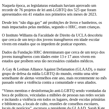
Naquela época, as legislaturas estaduais haviam aprovado um
recorde de 76 projetos de lei anti-LGBTQ dos 525 que foram
apresentados em 41 estados nos primeiros seis meses de 2023.
Desde leis “não diga gay” até proibições de livros e banheiros, os
mais impactados pelas medidas, segundo o HRC, eram crianças.
O Instituto Williams da Faculdade de Direito da UCLA descobriu
que cerca de um terço dos jovens transgêneros em idade escolar
vivem em estados que os impedem de praticar esportes.
Dados da Fundação HRC determinaram que cerca de um terço dos
jovens transgêneros com idades entre 13 e 17 anos vivem em
estados que proíbem seus tão necessários cuidados médicos.
A Gay & Lesbian Alliance Against Defamation (GLAAD), o maior
grupo de defesa da mídia LGBTQ do mundo, emitiu uma série
semelhante de alertas vermelhos este ano, mais recentemente no mês
passado sobre a violência contra a comunidade e seus aliados.
“Vimos mentiras e desinformação anti-LGBTQ sendo vomitadas da
boca de políticos, veiculadas a milhões de pessoas nas redes sociais
e incitando a violência em todos os lugares, desde escolas primárias
e bibliotecas, a locais de culto, reuniões de conselhos escolares,
locais de negócios”, escreveu a presidente da GLAAD, Sarah Kate