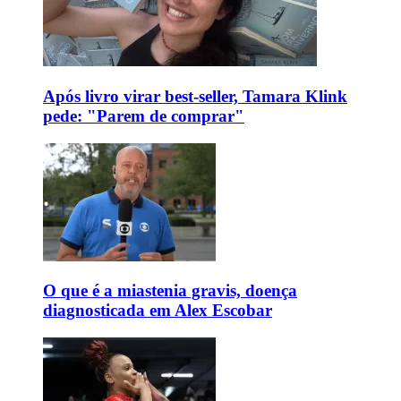
Após livro virar best-seller, Tamara Klink
pede: "Parem de comprar"
O que é a miastenia gravis, doença
diagnosticada em Alex Escobar