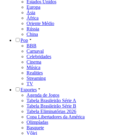
Estados Unidos
Europa
Ásia
África
Oriente Médio
Rússia
China
Pop
BBB
Carnaval
Celebridades
Cinema
Música
Realities
Streaming
TV
Esportes
Agenda de Jogos
Tabela Brasileirão Série A
Tabela Brasileirão Série B
Tabela Eliminatórias 2026
Copa Libertadores da América
Olimpíadas
Basquete
Vôlei