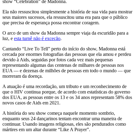
show “Celebration” de Madonna.
Ela não ressuscitou simplesmente a história de sua vida para mostrar
seus maiores sucessos, ela ressuscitou uma era para que o público
que precisa de esperança possa encontrar coragem.
O arco de um show da Madonna sempre viaja da escuridão para a
luz, e
esta turnê não é exceção
.
Cantando “Live To Tell” perto do início do show, Madonna está
cercada por enormes fotografias das pessoas que ela amou e perdeu
devido à Aids, seguidas por fotos cada vez mais pequenas
representando algumas das centenas de milhares de pessoas nos
EUA — e dezenas de milhões de pessoas em todo o mundo — que
morreram da doença.
A atuação é uma recordação, um tributo e um reconhecimento de
que o HIV continua porque, de acordo com estatísticas do governo
dos EUA, as pessoas entre os 13 e os 34 anos representam 58% dos
novos casos de Aids em 2021.
A história do seu show começa naquele momento sombrio,
enquanto seus 24 dançarinos tentam encontrar uma maneira de
continuar. Usando imagens religiosas, eles são pendurados como
mártires em um altar durante “Like A Prayer”.