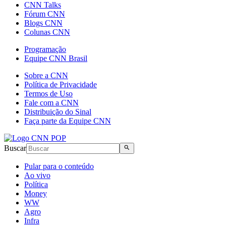
CNN Talks
Fórum CNN
Blogs CNN
Colunas CNN
Programação
Equipe CNN Brasil
Sobre a CNN
Política de Privacidade
Termos de Uso
Fale com a CNN
Distribuição do Sinal
Faça parte da Equipe CNN
Buscar
Pular para o conteúdo
Ao vivo
Política
Money
WW
Agro
Infra