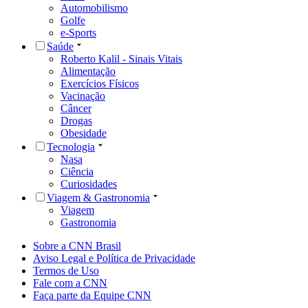
Automobilismo
Golfe
e-Sports
Saúde
Roberto Kalil - Sinais Vitais
Alimentação
Exercícios Físicos
Vacinação
Câncer
Drogas
Obesidade
Tecnologia
Nasa
Ciência
Curiosidades
Viagem & Gastronomia
Viagem
Gastronomia
Sobre a CNN Brasil
Aviso Legal e Política de Privacidade
Termos de Uso
Fale com a CNN
Faça parte da Equipe CNN