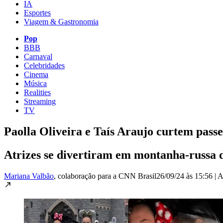
IA
Esportes
Viagem & Gastronomia
Pop
BBB
Carnaval
Celebridades
Cinema
Música
Realities
Streaming
TV
Paolla Oliveira e Taís Araujo curtem passe
Atrizes se divertiram em montanha-russa 
Mariana Valbão
, colaboração para a CNN Brasil
26/09/24 às 15:56
|
A