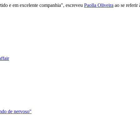
rtido e em excelente companhia", escreveu
Paolla Oliveira
ao se referir 
ffair
ando de nervoso"