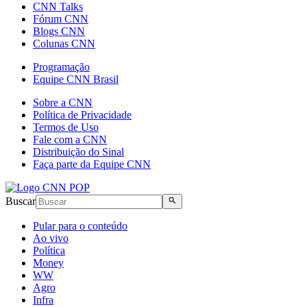
CNN Talks
Fórum CNN
Blogs CNN
Colunas CNN
Programação
Equipe CNN Brasil
Sobre a CNN
Política de Privacidade
Termos de Uso
Fale com a CNN
Distribuição do Sinal
Faça parte da Equipe CNN
Buscar
Pular para o conteúdo
Ao vivo
Política
Money
WW
Agro
Infra