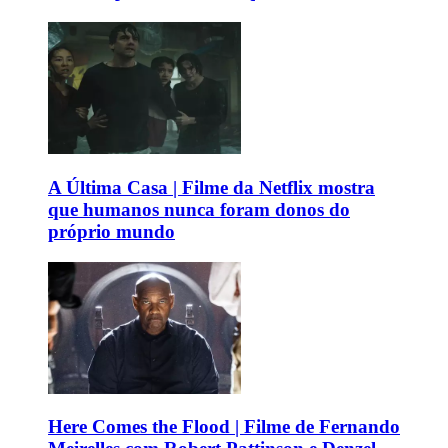
A Última Casa | Filme da Netflix mostra
que humanos nunca foram donos do
próprio mundo
Here Comes the Flood | Filme de Fernando