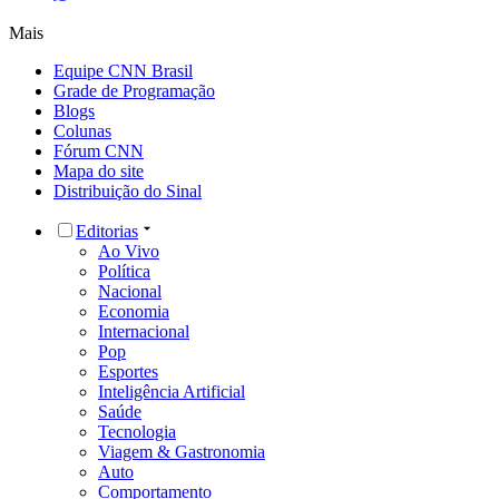
Mais
Equipe CNN Brasil
Grade de Programação
Blogs
Colunas
Fórum CNN
Mapa do site
Distribuição do Sinal
Editorias
Ao Vivo
Política
Nacional
Economia
Internacional
Pop
Esportes
Inteligência Artificial
Saúde
Tecnologia
Viagem & Gastronomia
Auto
Comportamento