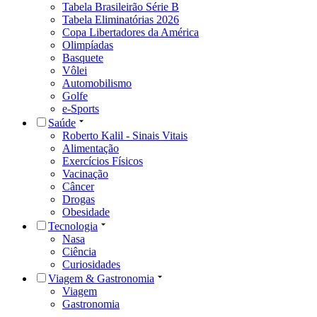
Tabela Brasileirão Série B
Tabela Eliminatórias 2026
Copa Libertadores da América
Olimpíadas
Basquete
Vôlei
Automobilismo
Golfe
e-Sports
Saúde
Roberto Kalil - Sinais Vitais
Alimentação
Exercícios Físicos
Vacinação
Câncer
Drogas
Obesidade
Tecnologia
Nasa
Ciência
Curiosidades
Viagem & Gastronomia
Viagem
Gastronomia