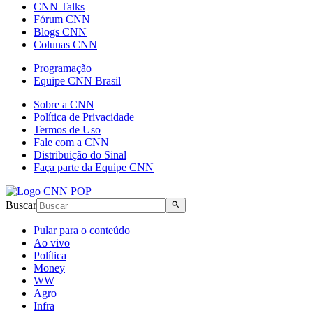
CNN Talks
Fórum CNN
Blogs CNN
Colunas CNN
Programação
Equipe CNN Brasil
Sobre a CNN
Política de Privacidade
Termos de Uso
Fale com a CNN
Distribuição do Sinal
Faça parte da Equipe CNN
Buscar
Pular para o conteúdo
Ao vivo
Política
Money
WW
Agro
Infra