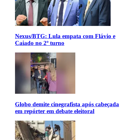
Nexus/BTG: Lula empata com Flávio e
Caiado no 2º turno
Globo demite cinegrafista após cabeçada
em repórter em debate eleitoral