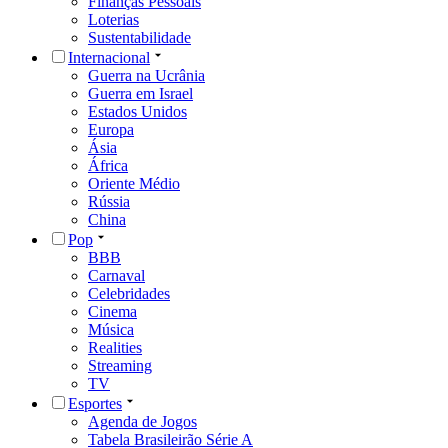
Finanças Pessoais
Loterias
Sustentabilidade
Internacional
Guerra na Ucrânia
Guerra em Israel
Estados Unidos
Europa
Ásia
África
Oriente Médio
Rússia
China
Pop
BBB
Carnaval
Celebridades
Cinema
Música
Realities
Streaming
TV
Esportes
Agenda de Jogos
Tabela Brasileirão Série A