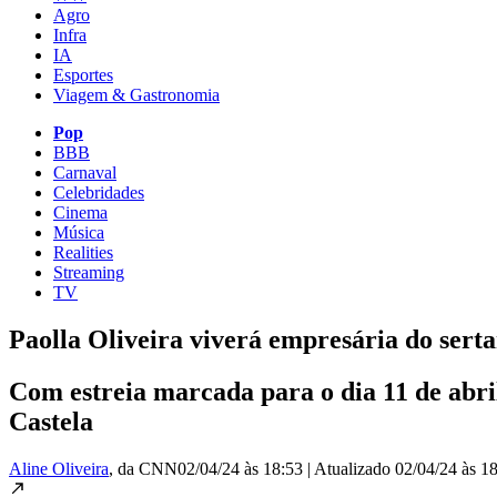
Agro
Infra
IA
Esportes
Viagem & Gastronomia
Pop
BBB
Carnaval
Celebridades
Cinema
Música
Realities
Streaming
TV
Paolla Oliveira viverá empresária do sert
Com estreia marcada para o dia 11 de abr
Castela
Aline Oliveira
, da CNN
02/04/24 às 18:53
|
Atualizado
02/04/24 às 1