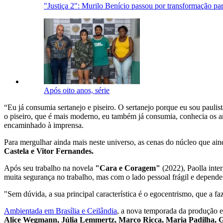
"Justiça 2": Murilo Benício passou por transformação pa
Após oito anos, série
“Eu já consumia sertanejo e piseiro. O sertanejo porque eu sou paulis
o piseiro, que é mais moderno, eu também já consumia, conhecia os ar
encaminhado à imprensa.
Para mergulhar ainda mais neste universo, as cenas do núcleo que ai
Castela e Vitor Fernandes.
Após seu trabalho na novela
"Cara e Coragem"
(2022), Paolla inte
muita segurança no trabalho, mas com o lado pessoal frágil e dependent
"Sem dúvida, a sua principal característica é o egocentrismo, que a f
Ambientada em Brasília e Ceilândia
, a nova temporada da produção e
Alice Wegmann, Júlia Lemmertz, Marco Ricca, Maria Padilha, G