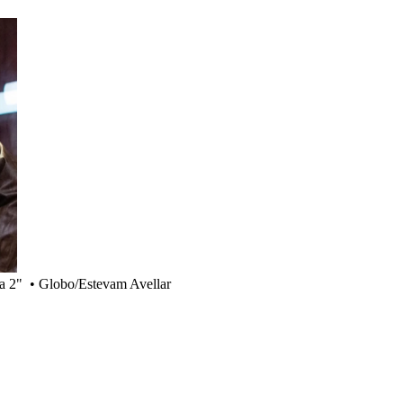
a 2"
•
Globo/Estevam Avellar