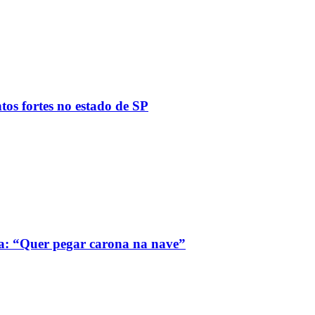
tos fortes no estado de SP
a: “Quer pegar carona na nave”