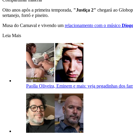
Oito anos após a primeira temporada,
"Justiça 2"
chegará ao Globopla
sertanejo, forró e piseiro.
Musa do Carnaval e vivendo um
relacionamento com o músico
Diog
Leia Mais
Paolla Oliveira, Eminem e mais: veja pegadinhas dos fam