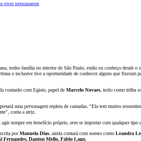
ra viver personagem
tana, tenho família no interior de São Paulo, então eu conheço desde o 
tistas e inclusive tive a oportunidade de conhecer alguns que fizeram 
nda contarão com Egisto, papel de
Marcelo Novaes
, terão como trilha 
rpretará uma personagem repleta de camadas. “Ela tem muitos ressentim
e", conta a atriz.
az agir sempre em benefício próprio, sem se importar com qualquer tipo 
scrita por
Manuela Dias
, ainda contará com nomes como
Leandra Lea
i Fernandes, Danton Mello, Fábio Lago.