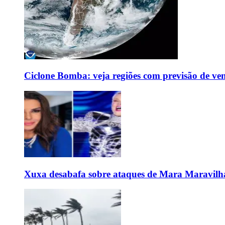
Ciclone Bomba: veja regiões com previsão de ven
Xuxa desabafa sobre ataques de Mara Maravilh