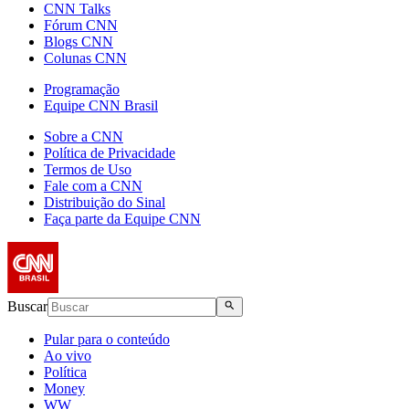
CNN Talks
Fórum CNN
Blogs CNN
Colunas CNN
Programação
Equipe CNN Brasil
Sobre a CNN
Política de Privacidade
Termos de Uso
Fale com a CNN
Distribuição do Sinal
Faça parte da Equipe CNN
Buscar
Pular para o conteúdo
Ao vivo
Política
Money
WW