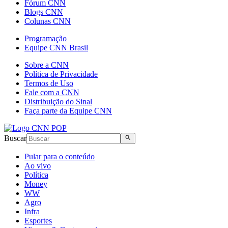
Fórum CNN
Blogs CNN
Colunas CNN
Programação
Equipe CNN Brasil
Sobre a CNN
Política de Privacidade
Termos de Uso
Fale com a CNN
Distribuição do Sinal
Faça parte da Equipe CNN
Buscar
Pular para o conteúdo
Ao vivo
Política
Money
WW
Agro
Infra
Esportes