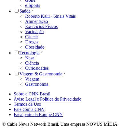
Golfe
e-Sports
Saúde
Roberto Kalil - Sinais Vitais
Alimentação
Exercícios Físicos
Vacinação
Câncer
Drogas
Obesidade
Tecnologia
Nasa
Ciência
Curiosidades
Viagem & Gastronomia
Viagem
Gastronomia
Sobre a CNN Brasil
Aviso Legal e Política de Privacidade
Termos de Uso
Fale com a CNN
Faça parte da Equipe CNN
© Cable News Network Brasil. Uma empresa NOVUS MÍDIA.