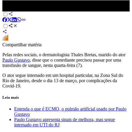
Paulo Gustavo recebe transfusão de sangue; família pede doações
aos fãs
Compartilhar matéria
Pelas redes sociais, o dermatologista Thales Bretas, marido do ator
Paulo Gustavo
, disse que o comediante precisou passar por uma
transfusão de sangue, nesta quarta-feira (7).
O ator segue internado em um hospital particular, na Zona Sul do
Rio de Janeiro, desde o dia 13 de março, por complicações da
Covid-19.
Leia mais
Entenda o que é ECMO, o pulmão artificial usado por Paulo
Gustavo
Paulo Gustavo apresenta sinais de melhora, mas segue
internado em UTI do RJ