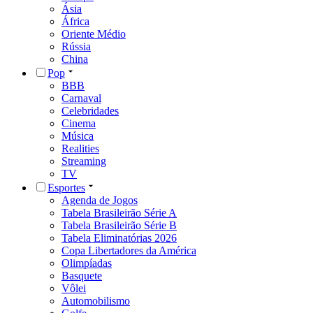
Ásia
África
Oriente Médio
Rússia
China
Pop
BBB
Carnaval
Celebridades
Cinema
Música
Realities
Streaming
TV
Esportes
Agenda de Jogos
Tabela Brasileirão Série A
Tabela Brasileirão Série B
Tabela Eliminatórias 2026
Copa Libertadores da América
Olimpíadas
Basquete
Vôlei
Automobilismo