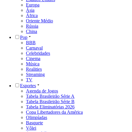
Europa
Ásia
África
Oriente Médio
Rússia
China
Pop
BBB
Carnaval
Celebridades
Cinema
Música
Realities
Streaming
TV
Esportes
Agenda de Jogos
Tabela Brasileirão Série A
Tabela Brasileirão Série B
Tabela Eliminatórias 2026
Copa Libertadores da América
Olimpíadas
Basquete
Vôlei