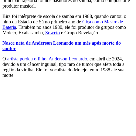
principal trajetória foi nos bastidores do samba, como compositor e
produtor musical.
Bira foi intérprete de escola de samba em 1988, quando cantou o
hino da Estácio de Sá no primeiro ano de
Ciça como Mestre de
Bateria
. Também no anos 1980, ele foi produtor de grupos como
Molejo, Exaltasamba,
Soweto
e Grupo Revelação.
Nasce neta de Anderson Leonardo um mês após morte do
cantor
O
artista perdeu o filho, Anderson Leonardo
, em abril de 2024,
devido a um câncer inguinal, tipo raro de tumor que afeta toda a
região da virilha. Ele foi vocalista do Molejo entre 1988 até sua
morte.