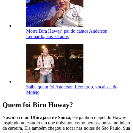
Morre Bira Haway, pai do cantor Anderson
Leonardo, aos 74 anos
Saiba quem foi Anderson Leonardo, vocalista do
Molejo
Quem foi Bira Haway?
Nascido como
Ubirajara de Souza
, ele ganhou o apelido Haway
inspirado no estúdio em que trabalhou como percussionista no início
da carreira. Ele também chegou a tocar nas noites de São Paulo. Sua