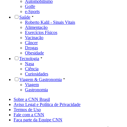
Automobilismo
Golfe
e-Sports
Saúde
Roberto Kalil - Sinais Vitais
Alimentação
Exercícios Físicos
Vacinação
Câncer
Drogas
Obesidade
Tecnologia
Nasa
Ciência
Curiosidades
Viagem & Gastronomia
Viagem
Gastronomia
Sobre a CNN Brasil
Aviso Legal e Política de Privacidade
Termos de Uso
Fale com a CNN
Faça parte da Equipe CNN