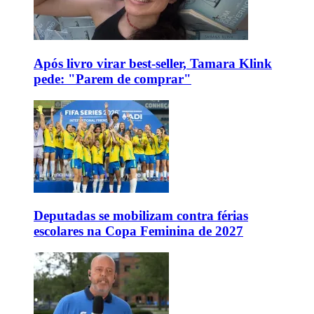
Após livro virar best-seller, Tamara Klink
pede: "Parem de comprar"
Deputadas se mobilizam contra férias
escolares na Copa Feminina de 2027