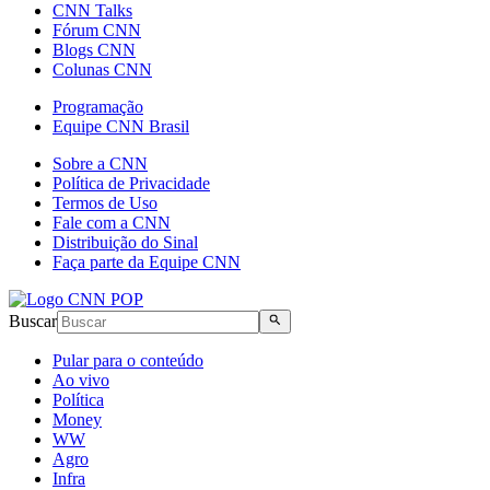
CNN Talks
Fórum CNN
Blogs CNN
Colunas CNN
Programação
Equipe CNN Brasil
Sobre a CNN
Política de Privacidade
Termos de Uso
Fale com a CNN
Distribuição do Sinal
Faça parte da Equipe CNN
Buscar
Pular para o conteúdo
Ao vivo
Política
Money
WW
Agro
Infra