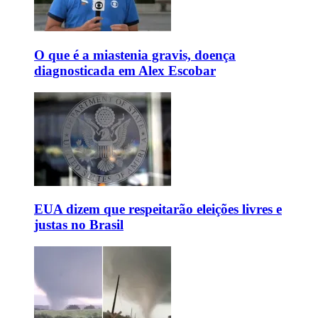
O que é a miastenia gravis, doença
diagnosticada em Alex Escobar
EUA dizem que respeitarão eleições livres e
justas no Brasil