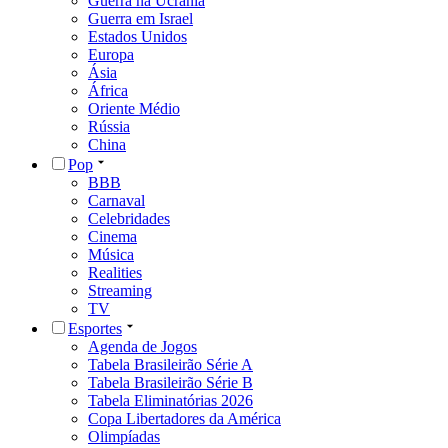
Guerra na Ucrânia
Guerra em Israel
Estados Unidos
Europa
Ásia
África
Oriente Médio
Rússia
China
Pop
BBB
Carnaval
Celebridades
Cinema
Música
Realities
Streaming
TV
Esportes
Agenda de Jogos
Tabela Brasileirão Série A
Tabela Brasileirão Série B
Tabela Eliminatórias 2026
Copa Libertadores da América
Olimpíadas