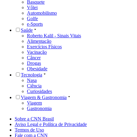
Basquete
Vôlei
Automobilismo
Golfe
e-Sports
Saúde
Roberto Kalil - Sinais Vitais
Alimentação
Exercícios Físicos
Vacinação
Câncer
Drogas
Obesidade
Tecnologia
Nasa
Ciência
Curiosidades
Viagem & Gastronomia
Viagem
Gastronomia
Sobre a CNN Brasil
Aviso Legal e Política de Privacidade
Termos de Uso
Fale com a CNN