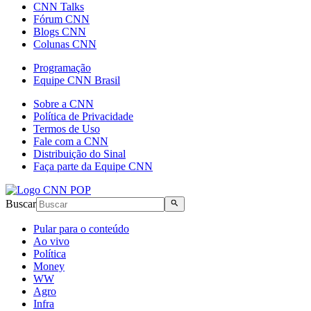
CNN Talks
Fórum CNN
Blogs CNN
Colunas CNN
Programação
Equipe CNN Brasil
Sobre a CNN
Política de Privacidade
Termos de Uso
Fale com a CNN
Distribuição do Sinal
Faça parte da Equipe CNN
Buscar
Pular para o conteúdo
Ao vivo
Política
Money
WW
Agro
Infra