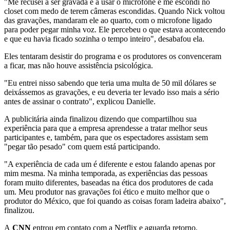
"Me recusei a ser gravada e a usar o microfone e me escondi no
closet com medo de terem câmeras escondidas. Quando Nick voltou
das gravações, mandaram ele ao quarto, com o microfone ligado
para poder pegar minha voz. Ele percebeu o que estava acontecendo
e que eu havia ficado sozinha o tempo inteiro", desabafou ela.
Eles tentaram desistir do programa e os produtores os convenceram
a ficar, mas não houve assistência psicológica.
"Eu entrei nisso sabendo que teria uma multa de 50 mil dólares se
deixássemos as gravações, e eu deveria ter levado isso mais a sério
antes de assinar o contrato", explicou Danielle.
A publicitária ainda finalizou dizendo que compartilhou sua
experiência para que a empresa aprendesse a tratar melhor seus
participantes e, também, para que os espectadores assistam sem
"pegar tão pesado" com quem está participando.
"A experiência de cada um é diferente e estou falando apenas por
mim mesma. Na minha temporada, as experiências das pessoas
foram muito diferentes, baseadas na ética dos produtores de cada
um. Meu produtor nas gravações foi ético e muito melhor que o
produtor do México, que foi quando as coisas foram ladeira abaixo",
finalizou.
A
CNN
entrou em contato com a Netflix e aguarda retorno.