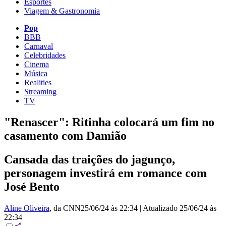
Esportes
Viagem & Gastronomia
Pop
BBB
Carnaval
Celebridades
Cinema
Música
Realities
Streaming
TV
"Renascer": Ritinha colocará um fim no
casamento com Damião
Cansada das traições do jagunço,
personagem investirá em romance com
José Bento
Aline Oliveira
, da CNN
25/06/24 às 22:34
|
Atualizado
25/06/24 às
22:34