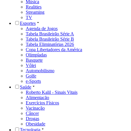
Música
Realities
Streaming
TV
Esportes
Agenda de Jogos
Tabela Brasileirão Série A
Tabela Brasileirão Série B
Tabela Eliminatórias 2026
Copa Libertadores da América
Olimpíadas
Basquete
Vôlei
Automobilismo
Golfe
e-Sports
Saúde
Roberto Kalil - Sinais Vitais
Alimentação
Exercícios Físicos
Vacinação
Câncer
Drogas
Obesidade
Tecnologia