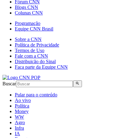
Fórum CNN
Blogs CNN
Colunas CNN
Programação
Equipe CNN Brasil
Sobre a CNN
Política de Privacidade
Termos de Uso
Fale com a CNN
Distribuição do Sinal
Faça parte da Equipe CNN
Buscar
Pular para o conteúdo
Ao vivo
Política
Money
WW
Agro
Infra
IA