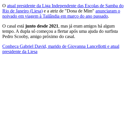
O
atual presidente da Liga Independente das Escolas de Samba do
Rio de Janeiro (Liesa)
e a atriz de "Dona de Mim"
anunciaram o
noivado em viagem à Tailândia em março do ano passado
.
O casal está
junto desde 2021
, mas já eram amigos há algum
tempo. A dupla só começou a flertar após uma ajuda do surfista
Pedro Scooby, amigo próximo do casal.
Conheça Gabriel David, marido de Giovanna Lancellotti e atual
presidente da Liesa