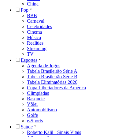
China
Pop
BBB
Carnaval
Celebridades
Cinema
Música
Realities
Streaming
TV
Esportes
Agenda de Jogos
Tabela Brasileirão Série A
Tabela Brasileirão Série B
Tabela Eliminatórias 2026
Copa Libertadores da América
Olimpíadas
Basquete
Vôlei
Automobilismo
Golfe
e-Sports
Saúde
Roberto Kalil - Sinais Vitais