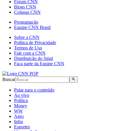
Fórum CNN
Blogs CNN
Colunas CNN
Programação
Equipe CNN Brasil
Sobre a CNN
Política de Privacidade
Termos de Uso
Fale com a CNN
Distribuição do Sinal
Faça parte da Equipe CNN
Buscar
Pular para o conteúdo
Ao vivo
Política
Money
WW
Agro
Infra
Esportes