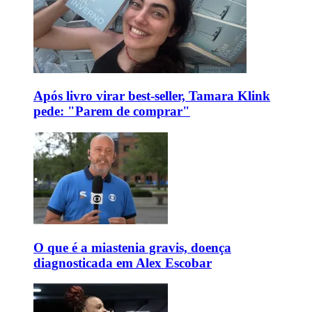
Após livro virar best-seller, Tamara Klink
pede: "Parem de comprar"
O que é a miastenia gravis, doença
diagnosticada em Alex Escobar