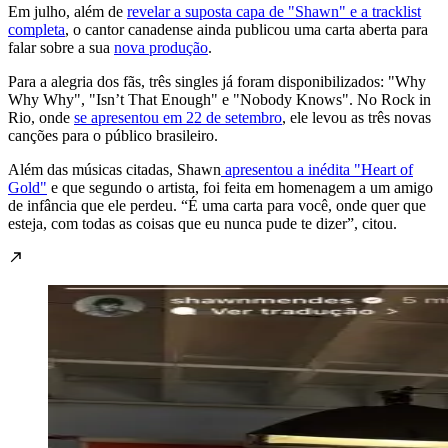
Em julho, além de
revelar a suposta capa de "Shawn" e a tracklist
completa
, o cantor canadense ainda publicou uma carta aberta para
falar sobre a sua
nova produção
.
Para a alegria dos fãs, três singles já foram disponibilizados: "Why
Why
Why", "Isn’t That Enough" e "Nobody Knows". No Rock in
Rio, onde
se apresentou em 22 de setembro
, ele levou as três novas
canções para o público brasileiro.
Além das músicas citadas, Shawn
apresentou a inédita "Heart of
Gold"
e que segundo o artista, foi feita em homenagem a um amigo
de infância que ele perdeu. “É uma carta para você, onde quer que
esteja, com todas as coisas que eu nunca pude te dizer”, citou.