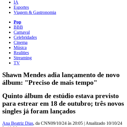
IA
Esportes
Viagem & Gastronomia
Pop
BBB
Carnaval
Celebridades
Cinema
Música
Realities
Streaming
TV
Shawn Mendes adia lançamento de novo
álbum: "Preciso de mais tempo"
Quinto álbum de estúdio estava previsto
para estrear em 18 de outubro; três novos
singles já foram lançados
Ana Beatriz Dias
, da CNN
09/10/24 às 20:05
|
Atualizado
10/10/24