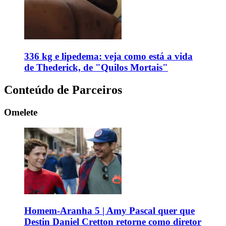
336 kg e lipedema: veja como está a vida
de Thederick, de "Quilos Mortais"
Conteúdo de Parceiros
Omelete
Homem-Aranha 5 | Amy Pascal quer que
Destin Daniel Cretton retorne como diretor