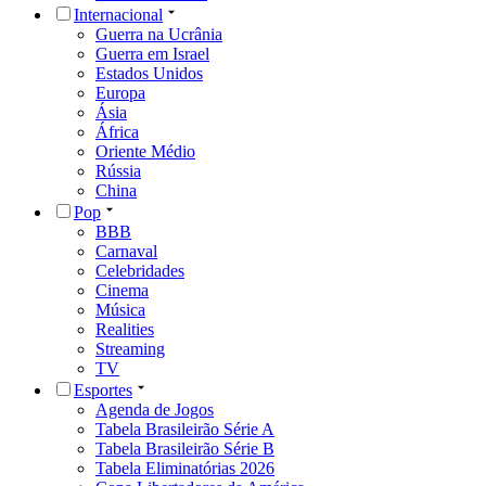
Internacional
Guerra na Ucrânia
Guerra em Israel
Estados Unidos
Europa
Ásia
África
Oriente Médio
Rússia
China
Pop
BBB
Carnaval
Celebridades
Cinema
Música
Realities
Streaming
TV
Esportes
Agenda de Jogos
Tabela Brasileirão Série A
Tabela Brasileirão Série B
Tabela Eliminatórias 2026