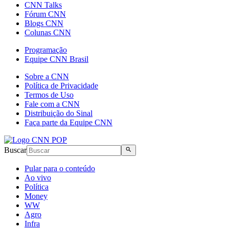
CNN Talks
Fórum CNN
Blogs CNN
Colunas CNN
Programação
Equipe CNN Brasil
Sobre a CNN
Política de Privacidade
Termos de Uso
Fale com a CNN
Distribuição do Sinal
Faça parte da Equipe CNN
Buscar
Pular para o conteúdo
Ao vivo
Política
Money
WW
Agro
Infra