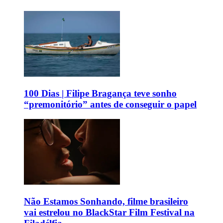
100 Dias | Filipe Bragança teve sonho
“premonitório” antes de conseguir o papel
Não Estamos Sonhando, filme brasileiro
vai estrelou no BlackStar Film Festival na