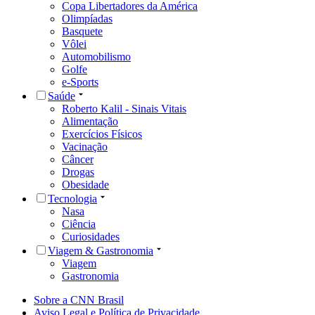
Copa Libertadores da América
Olimpíadas
Basquete
Vôlei
Automobilismo
Golfe
e-Sports
Saúde
Roberto Kalil - Sinais Vitais
Alimentação
Exercícios Físicos
Vacinação
Câncer
Drogas
Obesidade
Tecnologia
Nasa
Ciência
Curiosidades
Viagem & Gastronomia
Viagem
Gastronomia
Sobre a CNN Brasil
Aviso Legal e Política de Privacidade