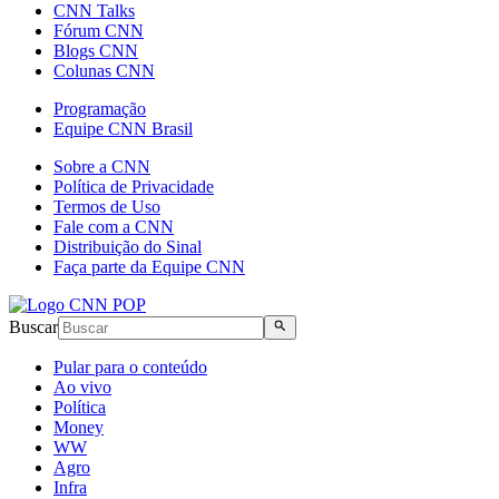
CNN Talks
Fórum CNN
Blogs CNN
Colunas CNN
Programação
Equipe CNN Brasil
Sobre a CNN
Política de Privacidade
Termos de Uso
Fale com a CNN
Distribuição do Sinal
Faça parte da Equipe CNN
Buscar
Pular para o conteúdo
Ao vivo
Política
Money
WW
Agro
Infra