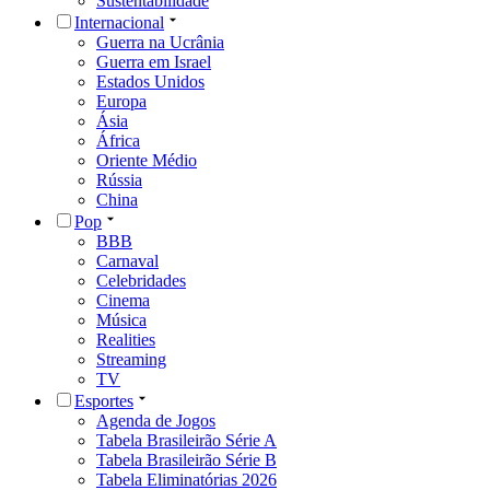
Sustentabilidade
Internacional
Guerra na Ucrânia
Guerra em Israel
Estados Unidos
Europa
Ásia
África
Oriente Médio
Rússia
China
Pop
BBB
Carnaval
Celebridades
Cinema
Música
Realities
Streaming
TV
Esportes
Agenda de Jogos
Tabela Brasileirão Série A
Tabela Brasileirão Série B
Tabela Eliminatórias 2026