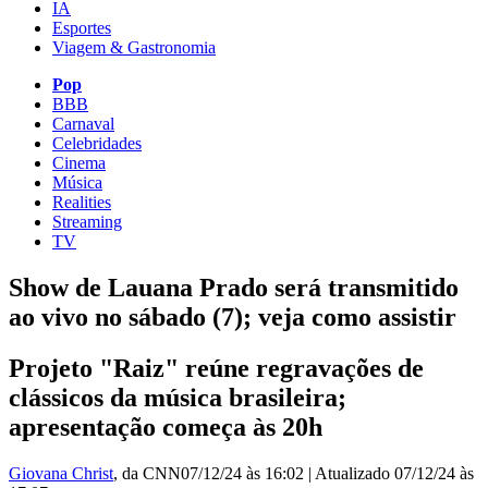
IA
Esportes
Viagem & Gastronomia
Pop
BBB
Carnaval
Celebridades
Cinema
Música
Realities
Streaming
TV
Show de Lauana Prado será transmitido
ao vivo no sábado (7); veja como assistir
Projeto "Raiz" reúne regravações de
clássicos da música brasileira;
apresentação começa às 20h
Giovana Christ
, da CNN
07/12/24 às 16:02
|
Atualizado
07/12/24 às