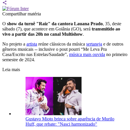
Compartilhar matéria
O
show da turnê "Raiz" da cantora Lauana Prado
, 35, deste
sábado (7), que acontece em Goiânia (GO), será
transmitido ao
vivo a partir das 20h no canal Multishow
.
No projeto a
artista
reúne clássicos da música
sertaneja
e de outros
gêneros musicais -- inclusive o pout pourri “Me Leva Pra
Casa/Escrito nas Estrelas/Saudade”,
música mais ouvida
no primeiro
semestre de 2024.
Leia mais
Gustavo Mioto brinca sobre aparência de Murilo
Huff, que rebate: "Nasci harmonizado"