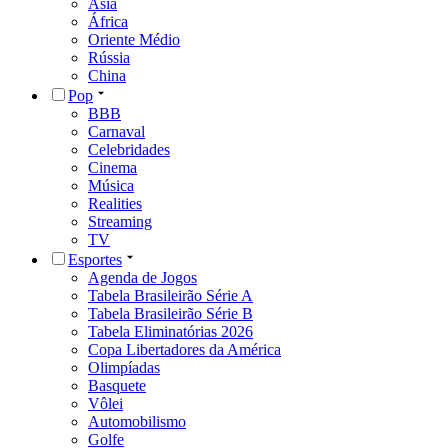
Ásia
África
Oriente Médio
Rússia
China
Pop
BBB
Carnaval
Celebridades
Cinema
Música
Realities
Streaming
TV
Esportes
Agenda de Jogos
Tabela Brasileirão Série A
Tabela Brasileirão Série B
Tabela Eliminatórias 2026
Copa Libertadores da América
Olimpíadas
Basquete
Vôlei
Automobilismo
Golfe