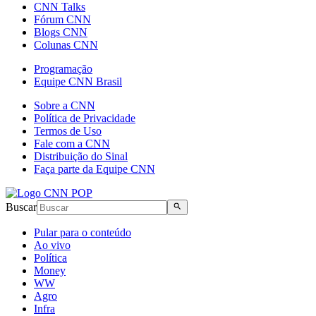
CNN Talks
Fórum CNN
Blogs CNN
Colunas CNN
Programação
Equipe CNN Brasil
Sobre a CNN
Política de Privacidade
Termos de Uso
Fale com a CNN
Distribuição do Sinal
Faça parte da Equipe CNN
Buscar
Pular para o conteúdo
Ao vivo
Política
Money
WW
Agro
Infra