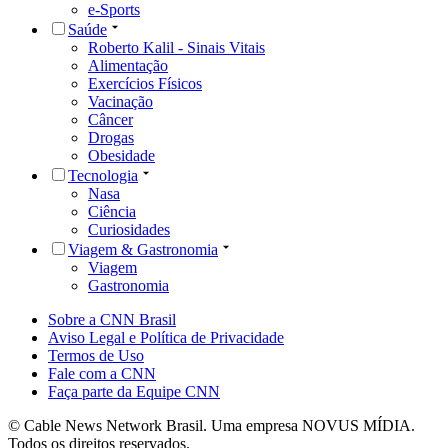
e-Sports
Saúde
Roberto Kalil - Sinais Vitais
Alimentação
Exercícios Físicos
Vacinação
Câncer
Drogas
Obesidade
Tecnologia
Nasa
Ciência
Curiosidades
Viagem & Gastronomia
Viagem
Gastronomia
Sobre a CNN Brasil
Aviso Legal e Política de Privacidade
Termos de Uso
Fale com a CNN
Faça parte da Equipe CNN
© Cable News Network Brasil. Uma empresa NOVUS MÍDIA.
Todos os direitos reservados.