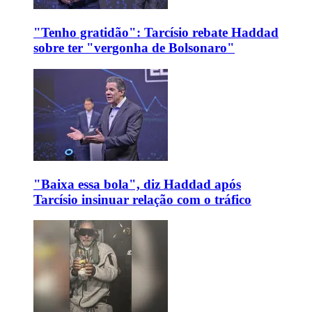
"Tenho gratidão": Tarcísio rebate Haddad
sobre ter "vergonha de Bolsonaro"
"Baixa essa bola", diz Haddad após
Tarcísio insinuar relação com o tráfico