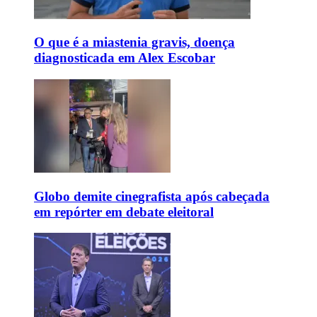
O que é a miastenia gravis, doença
diagnosticada em Alex Escobar
Globo demite cinegrafista após cabeçada
em repórter em debate eleitoral