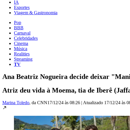
IA
Esportes
Viagem & Gastronomia
Pop
BBB
Carnaval
Celebridades
Cinema
Música
Realities
Streaming
TV
Ana Beatriz Nogueira decide deixar "Mani
Atriz deu vida à Moema, tia de Iberê (Jaff
Marina Toledo
, da CNN
17/12/24 às 08:26
|
Atualizado
17/12/24 às 0