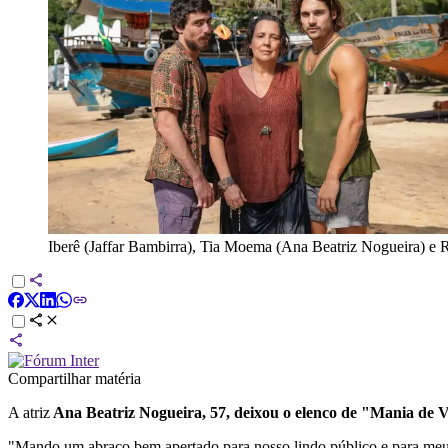
Iberê (Jaffar Bambirra), Tia Moema (Ana Beatriz Nogueira) e R
Compartilhar matéria
A atriz
Ana Beatriz Nogueira, 57, deixou o elenco de "Mania de 
"Mando um abraço bem apertado para nosso lindo público e para meus