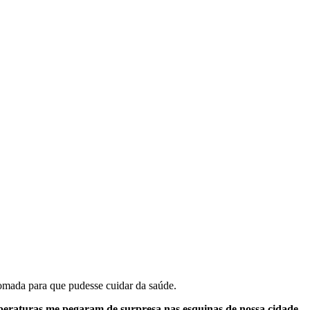
tomada para que pudesse cuidar da saúde.
peraturas me pegaram de surpresa nas esquinas de nossa cidade