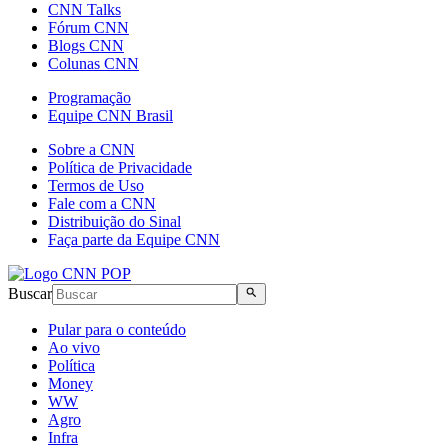
CNN Talks
Fórum CNN
Blogs CNN
Colunas CNN
Programação
Equipe CNN Brasil
Sobre a CNN
Política de Privacidade
Termos de Uso
Fale com a CNN
Distribuição do Sinal
Faça parte da Equipe CNN
Buscar
Pular para o conteúdo
Ao vivo
Política
Money
WW
Agro
Infra