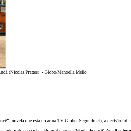
udá (Nicolas Prattes)
•
Globo/Manoella Mello
Você"
, novela que está no ar na TV Globo. Segundo ela, a decisão foi 
 amigos de cena e bastidores da novela 'Mania de você'.
As altas tem