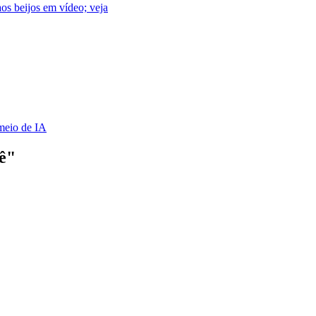
os beijos em vídeo; veja
meio de IA
ê"