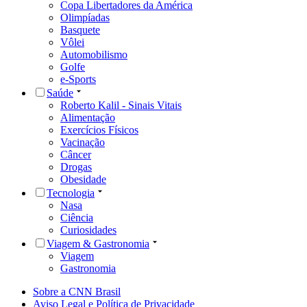
Copa Libertadores da América
Olimpíadas
Basquete
Vôlei
Automobilismo
Golfe
e-Sports
Saúde
Roberto Kalil - Sinais Vitais
Alimentação
Exercícios Físicos
Vacinação
Câncer
Drogas
Obesidade
Tecnologia
Nasa
Ciência
Curiosidades
Viagem & Gastronomia
Viagem
Gastronomia
Sobre a CNN Brasil
Aviso Legal e Política de Privacidade