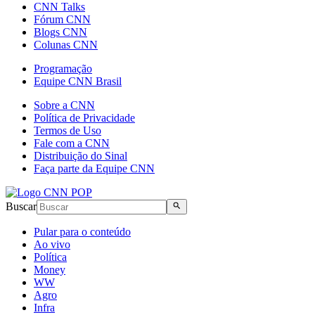
CNN Talks
Fórum CNN
Blogs CNN
Colunas CNN
Programação
Equipe CNN Brasil
Sobre a CNN
Política de Privacidade
Termos de Uso
Fale com a CNN
Distribuição do Sinal
Faça parte da Equipe CNN
Buscar
Pular para o conteúdo
Ao vivo
Política
Money
WW
Agro
Infra