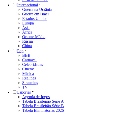
Internacional
Guerra na Ucrânia
Guerra em Israel
Estados Unidos
Europa
Ásia
África
Oriente Médio
Rússia
China
Pop
BBB
Carnaval
Celebridades
Cinema
Música
Realities
Streaming
TV
Esportes
Agenda de Jogos
Tabela Brasileirão Série A
Tabela Brasileirão Série B
Tabela Eliminatórias 2026