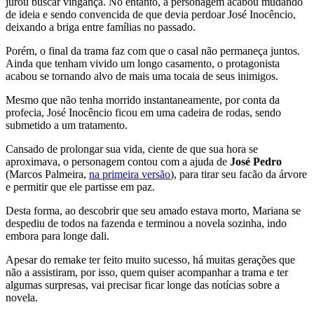
jurou buscar vingança. No entanto, a personagem acabou mudando
de ideia e sendo convencida de que devia perdoar José Inocêncio,
deixando a briga entre famílias no passado.
Porém, o final da trama faz com que o casal não permaneça juntos.
Ainda que tenham vivido um longo casamento, o protagonista
acabou se tornando alvo de mais uma tocaia de seus inimigos.
Mesmo que não tenha morrido instantaneamente, por conta da
profecia, José Inocêncio ficou em uma cadeira de rodas, sendo
submetido a um tratamento.
Cansado de prolongar sua vida, ciente de que sua hora se
aproximava, o personagem contou com a ajuda de
José Pedro
(Marcos Palmeira,
na primeira versão
), para tirar seu facão da árvore
e permitir que ele partisse em paz.
Desta forma, ao descobrir que seu amado estava morto, Mariana se
despediu de todos na fazenda e terminou a novela sozinha, indo
embora para longe dali.
Apesar do remake ter feito muito sucesso, há muitas gerações que
não a assistiram, por isso, quem quiser acompanhar a trama e ter
algumas surpresas, vai precisar ficar longe das notícias sobre a
novela.