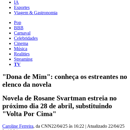
IA
Esportes
Viagem & Gastronomia
Pop
BBB
Carnaval
Celebridades
Cinema
Música
Realities
Streaming
TV
"Dona de Mim": conheça os estreantes no
elenco da novela
Novela de Rosane Svartman estreia no
próximo dia 28 de abril, substituindo
"Volta Por Cima"
Caroline Ferreira
, da CNN
22/04/25 às 16:22
|
Atualizado
22/04/25