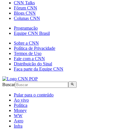
CNN Talks
Fórum CNN
Blogs CNN
Colunas CNN
Programação
Equipe CNN Brasil
Sobre a CNN
Política de Privacidade
Termos de Uso
Fale com a CNN
Distribuição do Sinal
Faça parte da Equipe CNN
Buscar
Pular para o conteúdo
Ao vivo
Política
Money
WW
Agro
Infra