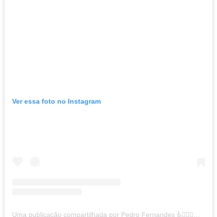
Ver essa foto no Instagram
Uma publicação compartilhada por Pedro Fernandes ♿✊🏻🤝🏳️‍🌈💪🌻 (@mundopedrofernandes)