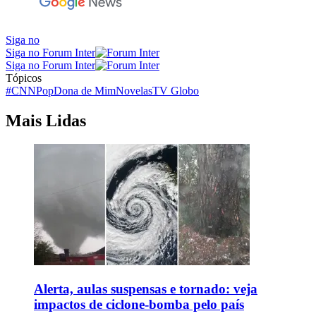
Siga no
Siga no Forum Inter
Siga no Forum Inter
Tópicos
#CNNPop
Dona de Mim
Novelas
TV Globo
Mais Lidas
Alerta, aulas suspensas e tornado: veja
impactos de ciclone-bomba pelo país