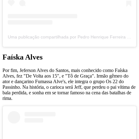
Uma publicação compartilhada por Pedro Henrique Ferreira (@pk021_)
Faíska Alves
Por fim, Jeferson Alves do Santos, mais conhecido como Faíska
Alves, fez "De Volta aos 15", e "Tô de Graça". Irmão gêmeo do
ator e dançarino Fumassa Alve's, ele integra o grupo Os 22 do
Passinho. Na história, o carioca será Jeff, que perdeu o pai vítima de
bala perdida, e sonha em se tornar famoso na cena das batalhas de
rima.