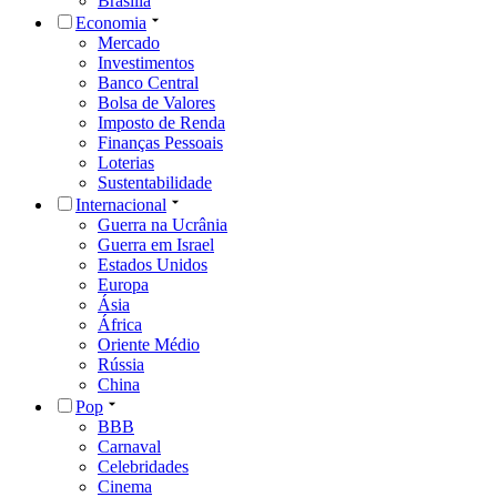
Brasília
Economia
Mercado
Investimentos
Banco Central
Bolsa de Valores
Imposto de Renda
Finanças Pessoais
Loterias
Sustentabilidade
Internacional
Guerra na Ucrânia
Guerra em Israel
Estados Unidos
Europa
Ásia
África
Oriente Médio
Rússia
China
Pop
BBB
Carnaval
Celebridades
Cinema