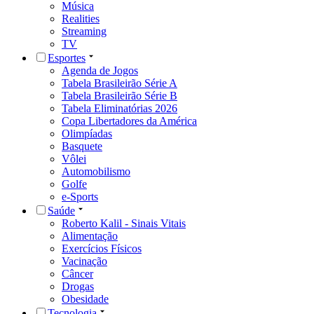
Música
Realities
Streaming
TV
Esportes
Agenda de Jogos
Tabela Brasileirão Série A
Tabela Brasileirão Série B
Tabela Eliminatórias 2026
Copa Libertadores da América
Olimpíadas
Basquete
Vôlei
Automobilismo
Golfe
e-Sports
Saúde
Roberto Kalil - Sinais Vitais
Alimentação
Exercícios Físicos
Vacinação
Câncer
Drogas
Obesidade
Tecnologia