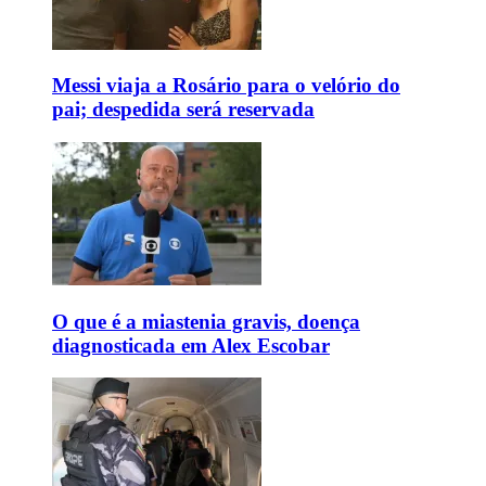
Messi viaja a Rosário para o velório do
pai; despedida será reservada
O que é a miastenia gravis, doença
diagnosticada em Alex Escobar