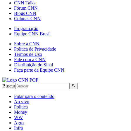
CNN Talks
Fórum CNN
Blogs CNN
Colunas CNN
Programação
Equipe CNN Brasil
Sobre a CNN
Política de Privacidade
Termos de Uso
Fale com a CNN
Distribuição do Sinal
Faça parte da Equipe CNN
Buscar
Pular para o conteúdo
Ao vivo
Política
Money
WW
Agro
Infra