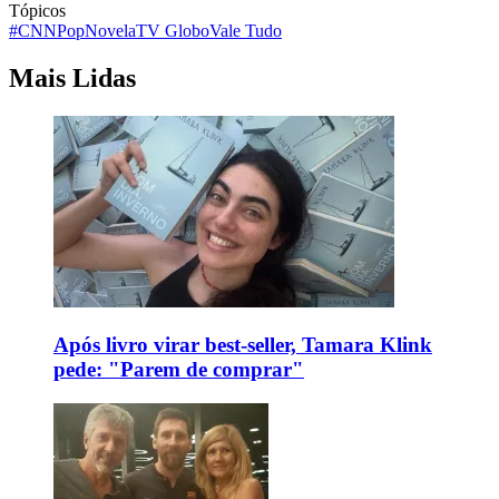
Tópicos
#CNNPop
Novela
TV Globo
Vale Tudo
Mais Lidas
Após livro virar best-seller, Tamara Klink
pede: "Parem de comprar"