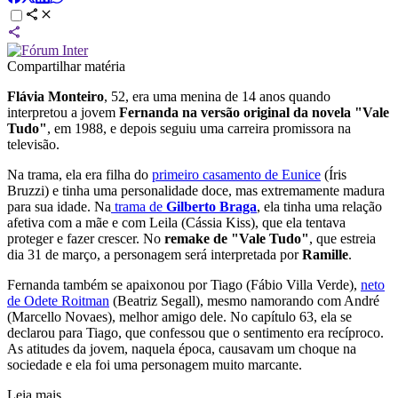
Compartilhar matéria
Flávia Monteiro
, 52, era uma menina de 14 anos quando
interpretou a jovem
Fernanda na versão original da novela "Vale
Tudo"
, em 1988, e depois seguiu uma carreira promissora na
televisão.
Na trama, ela era filha do
primeiro casamento de Eunice
(Íris
Bruzzi) e tinha uma personalidade doce, mas extremamente madura
para sua idade. Na
trama de
Gilberto Braga
, ela tinha uma relação
afetiva com a mãe e com Leila (Cássia Kiss), que ela tentava
proteger e fazer crescer. No
remake de "Vale Tudo"
, que estreia
dia 31 de março, a personagem será interpretada por
Ramille
.
Fernanda também se apaixonou por Tiago (Fábio Villa Verde),
neto
de Odete Roitman
(Beatriz Segall), mesmo namorando com André
(Marcello Novaes), melhor amigo dele. No capítulo 63, ela se
declarou para Tiago, que confessou que o sentimento era recíproco.
As atitudes da jovem, naquela época, causavam um choque na
sociedade e ela foi uma personagem muito marcante.
Leia mais