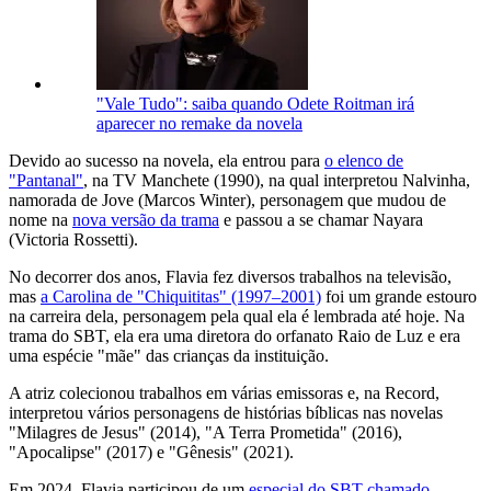
"Vale Tudo": saiba quando Odete Roitman irá
aparecer no remake da novela
Devido ao sucesso na novela, ela entrou para
o elenco de
"Pantanal"
, na TV Manchete (1990), na qual interpretou Nalvinha,
namorada de Jove (Marcos Winter), personagem que mudou de
nome na
nova versão da trama
e passou a se chamar Nayara
(Victoria Rossetti).
No decorrer dos anos, Flavia fez diversos trabalhos na televisão,
mas
a Carolina de "Chiquititas" (1997–2001)
foi um grande estouro
na carreira dela, personagem pela qual ela é lembrada até hoje. Na
trama do SBT, ela era uma diretora do orfanato Raio de Luz e era
uma espécie "mãe" das crianças da instituição.
A atriz colecionou trabalhos em várias emissoras e, na Record,
interpretou vários personagens de histórias bíblicas nas novelas
"Milagres de Jesus" (2014), "A Terra Prometida" (2016),
"Apocalipse" (2017) e "Gênesis" (2021).
Em 2024, Flavia participou de um
especial do SBT chamado