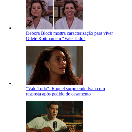
Debora Bloch mostra caracterização para viver
Odete Roitman em "Vale Tudo"
"Vale Tudo": Raquel surpreende Ivan com
resposta após pedido de casamento