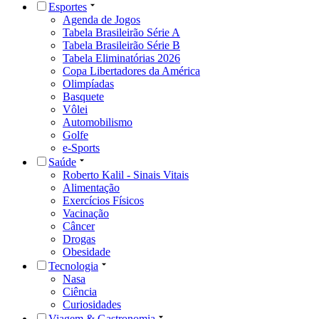
Esportes
Agenda de Jogos
Tabela Brasileirão Série A
Tabela Brasileirão Série B
Tabela Eliminatórias 2026
Copa Libertadores da América
Olimpíadas
Basquete
Vôlei
Automobilismo
Golfe
e-Sports
Saúde
Roberto Kalil - Sinais Vitais
Alimentação
Exercícios Físicos
Vacinação
Câncer
Drogas
Obesidade
Tecnologia
Nasa
Ciência
Curiosidades
Viagem & Gastronomia