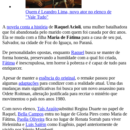
Quem é Leandro Lima, novo ator no elenco de
"Vale Tudo"
A
novela conta a história
de
Raquel Acioli
, uma mulher batalhadora
que foi abandonada pelo marido com quem foi casada por dez anos.
Ela se muda com a filha
Maria de Fátima
para a casa de seu pai,
Salvador, na cidade de Foz do Iguaçu, no Paraná.
De personalidades opostas, enquanto
Raquel
busca se manter de
forma honesta, preservando a humildade com a qual foi criada,
Fátima
é inescrupulosa, tem horror à pobreza e é capaz de tudo para
enriquecer.
Apesar de manter a
essência do original
, o remake passou por
algumas
adaptações
para condizer com a realidade atual. Uma das
mudanças mais significativas foi busca por um novo assassino para
Odete Roitman, alteração justificada para recriar o mistério que
movimentou o país nos anos 1980.
Com novo elenco,
Taís Araújo
substitui Regina Duarte no papel de
Raquel,
Bella Campos
entra no lugar de Gloria Pires como Maria de
Fátima,
Paolla Oliveira
fica no lugar de Renata Sorrah para viver
Heleninha e
Luis Salém
como Eugênio, papel anteriormente de
vivido por Sérgio Mamberti.