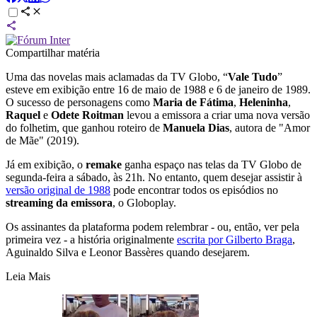
Compartilhar matéria
Uma das novelas mais aclamadas da TV Globo, “
Vale Tudo
”
esteve em exibição entre 16 de maio de 1988 e 6 de janeiro de 1989.
O sucesso de personagens como
Maria de Fátima
,
Heleninha
,
Raquel
e
Odete Roitman
levou a emissora a criar uma nova versão
do folhetim, que ganhou roteiro de
Manuela Dias
, autora de "Amor
de Mãe" (2019).
Já em exibição, o
remake
ganha espaço nas telas da TV Globo de
segunda-feira a sábado, às 21h. No entanto, quem desejar assistir à
versão original de 1988
pode encontrar todos os episódios no
streaming da emissora
, o Globoplay.
Os assinantes da plataforma podem relembrar - ou, então, ver pela
primeira vez - a história originalmente
escrita por Gilberto Braga
,
Aguinaldo Silva e Leonor Bassères quando desejarem.
Leia Mais