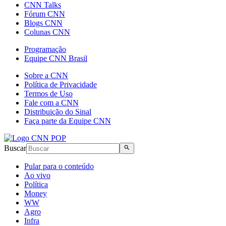
CNN Talks
Fórum CNN
Blogs CNN
Colunas CNN
Programação
Equipe CNN Brasil
Sobre a CNN
Política de Privacidade
Termos de Uso
Fale com a CNN
Distribuição do Sinal
Faça parte da Equipe CNN
Buscar
Pular para o conteúdo
Ao vivo
Política
Money
WW
Agro
Infra