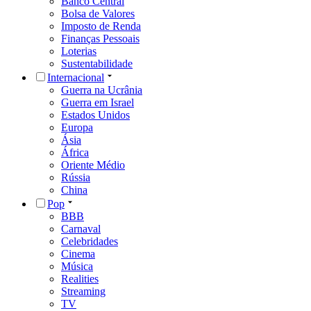
Banco Central
Bolsa de Valores
Imposto de Renda
Finanças Pessoais
Loterias
Sustentabilidade
Internacional
Guerra na Ucrânia
Guerra em Israel
Estados Unidos
Europa
Ásia
África
Oriente Médio
Rússia
China
Pop
BBB
Carnaval
Celebridades
Cinema
Música
Realities
Streaming
TV