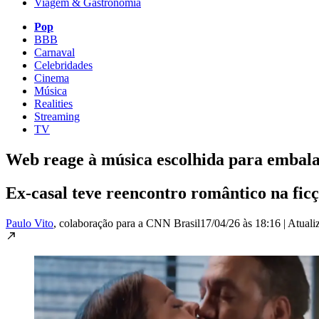
Viagem & Gastronomia
Pop
BBB
Carnaval
Celebridades
Cinema
Música
Realities
Streaming
TV
Web reage à música escolhida para embala
Ex-casal teve reencontro romântico na fic
Paulo Vito
, colaboração para a CNN Brasil
17/04/26 às 18:16
|
Atuali