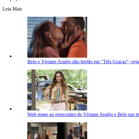
Leia Mais
Belo e Viviane Araújo dão beijão em "Três Graças"; vej
Web reage ao reencontro de Viviane Araújo e Belo nas te