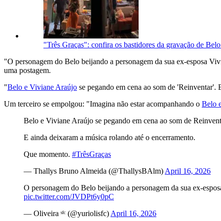
"Três Graças": confira os bastidores da gravação de Bel
"O personagem do Belo beijando a personagem da sua ex-esposa Vivia
uma postagem.
"
Belo e Viviane Araújo
se pegando em cena ao som de 'Reinventar'. 
Um terceiro se empolgou: "Imagina não estar acompanhando o
Belo 
Belo e Viviane Araújo se pegando em cena ao som de Reinvent
E ainda deixaram a música rolando até o encerramento.
Que momento.
#TrêsGraças
— Thallys Bruno Almeida (@ThallysBAlm)
April 16, 2026
O personagem do Belo beijando a personagem da sua ex-esposa
pic.twitter.com/JVDPt6y0pC
— Oliveira ˢᶠᶜ (@yuriolisfc)
April 16, 2026