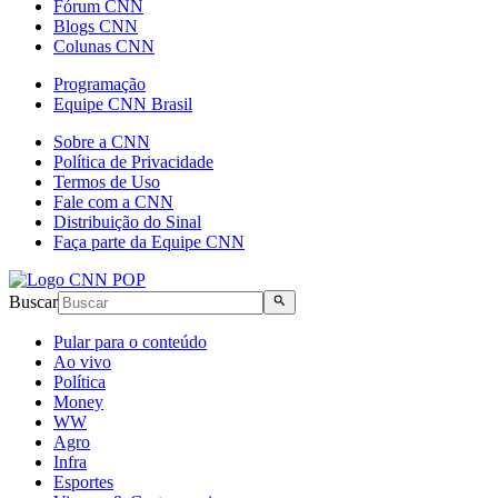
Fórum CNN
Blogs CNN
Colunas CNN
Programação
Equipe CNN Brasil
Sobre a CNN
Política de Privacidade
Termos de Uso
Fale com a CNN
Distribuição do Sinal
Faça parte da Equipe CNN
Buscar
Pular para o conteúdo
Ao vivo
Política
Money
WW
Agro
Infra
Esportes