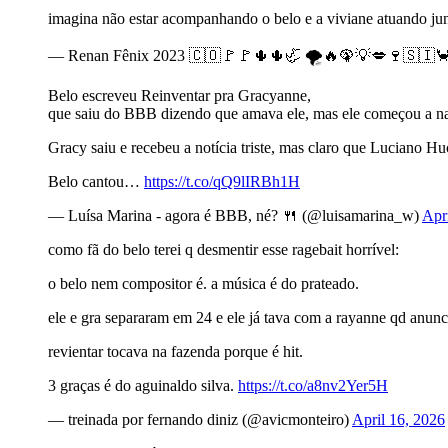
imagina não estar acompanhando o belo e a viviane atuando ju
— Renan Fênix 2023 🇨🇴🚩🚩🌵🌵🦏 🌪🔥🦚💡💋🍷🇸🇮
Belo escreveu Reinventar pra Gracyanne,
que saiu do BBB dizendo que amava ele, mas ele começou a 
Gracy saiu e recebeu a notícia triste, mas claro que Luciano 
Belo cantou…
https://t.co/qQ9lIRBh1H
— Luísa Marina - agora é BBB, né? 🍴 (@luisamarina_w)
Apr
como fã do belo terei q desmentir esse ragebait horrível:
o belo nem compositor é. a música é do prateado.
ele e gra separaram em 24 e ele já tava com a rayanne qd anunc
revientar tocava na fazenda porque é hit.
3 graças é do aguinaldo silva.
https://t.co/a8nv2Yer5H
— treinada por fernando diniz (@avicmonteiro)
April 16, 2026