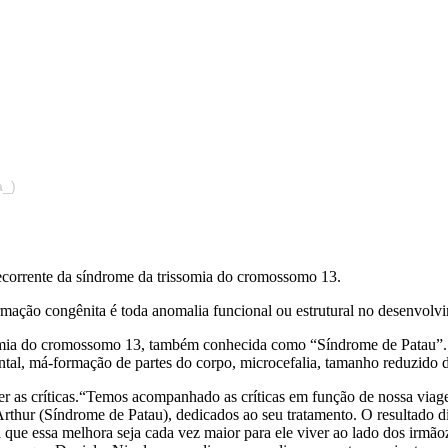
a_)
ecorrente da síndrome da trissomia do cromossomo 13.
ão congênita é toda anomalia funcional ou estrutural no desenvolvi
somia do cromossomo 13, também conhecida como “Síndrome de Patau”.
al, má-formação de partes do corpo, microcefalia, tamanho reduzido d
bater as críticas.“Temos acompanhado as críticas em função de nossa vi
 Arthur (Síndrome de Patau), dedicados ao seu tratamento. O resultado
ra que essa melhora seja cada vez maior para ele viver ao lado dos irmã