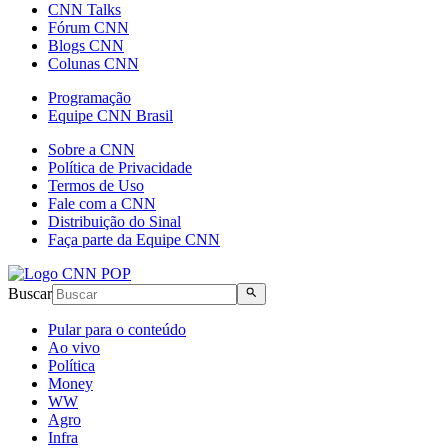
CNN Talks
Fórum CNN
Blogs CNN
Colunas CNN
Programação
Equipe CNN Brasil
Sobre a CNN
Política de Privacidade
Termos de Uso
Fale com a CNN
Distribuição do Sinal
Faça parte da Equipe CNN
Buscar
Pular para o conteúdo
Ao vivo
Política
Money
WW
Agro
Infra