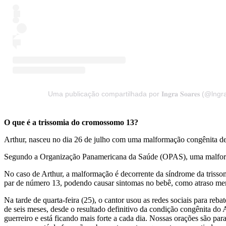
Uma publicação compartilhada por 𝐈𝐧𝐠𝐫𝐚 𝐒𝐨𝐚𝐫𝐞𝐬 (@lngr
O que é a trissomia do cromossomo 13?
Arthur, nasceu no dia 26 de julho com uma malformação congênita d
Segundo a Organização Panamericana da Saúde (OPAS), uma malformaç
No caso de Arthur, a malformação é decorrente da síndrome da tris
par de número 13, podendo causar sintomas no bebê, como atraso ment
Na tarde de quarta-feira (25), o cantor usou as redes sociais para re
de seis meses, desde o resultado definitivo da condição congênita do
guerreiro e está ficando mais forte a cada dia. Nossas orações são pa