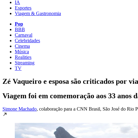
IA
Esportes
Viagem & Gastronomia
Pop
BBB
Carnaval
Celebridades
Cinema
Música
Realities
Streaming
TV
Zé Vaqueiro e esposa são criticados por vi
Viagem foi em comemoração aos 33 anos da
Simone Machado
, colaboração para a CNN Brasil
, São José do Rio P