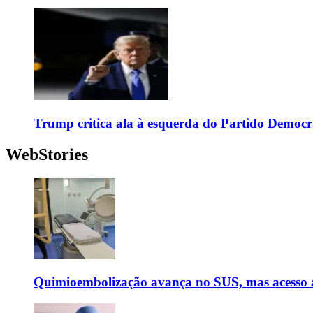
Trump critica ala à esquerda do Partido Democr
WebStories
Quimioembolização avança no SUS, mas acesso a