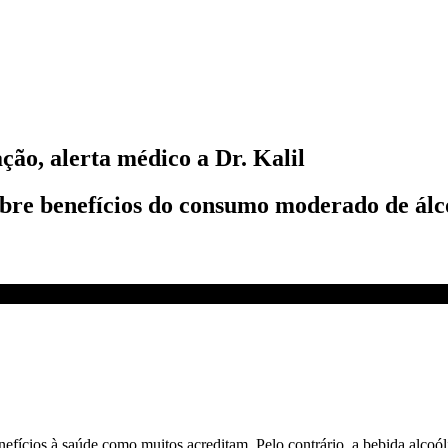
ção, alerta médico a Dr. Kalil
obre benefícios do consumo moderado de álco
Sinais Vitais
cios à saúde como muitos acreditam. Pelo contrário, a bebida alcoólic