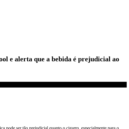
ol e alerta que a bebida é prejudicial ao
a pode ser tão prejudicial quanto o cigarro, especialmente para o