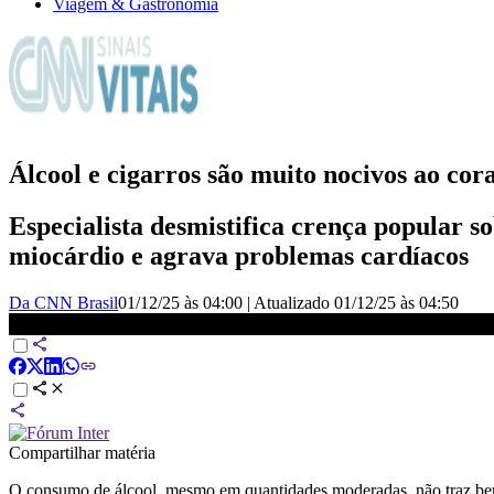
Viagem & Gastronomia
Álcool e cigarros são muito nocivos ao cora
Especialista desmistifica crença popular s
miocárdio e agrava problemas cardíacos
Da CNN Brasil
01/12/25 às 04:00
|
Atualizado
01/12/25 às 04:50
Álcool e cigarros são muito nocivos ao coração, alerta médico | CNN 
Compartilhar matéria
O consumo de álcool, mesmo em quantidades moderadas, não traz benefí