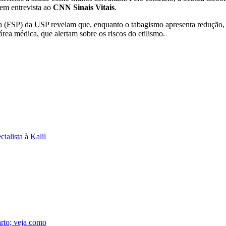
 em entrevista ao
CNN Sinais Vitais
.
ca (FSP) da USP revelam que, enquanto o tabagismo apresenta redução,
área médica, que alertam sobre os riscos do etilismo.
alista à Kalil
arto; veja como