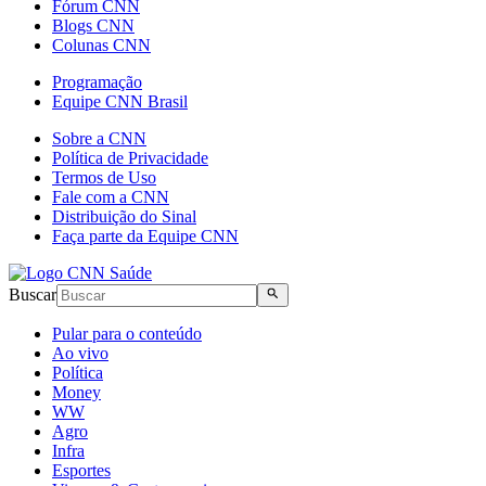
Fórum CNN
Blogs CNN
Colunas CNN
Programação
Equipe CNN Brasil
Sobre a CNN
Política de Privacidade
Termos de Uso
Fale com a CNN
Distribuição do Sinal
Faça parte da Equipe CNN
Buscar
Pular para o conteúdo
Ao vivo
Política
Money
WW
Agro
Infra
Esportes