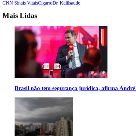
CNN Sinais Vitais
Cigarro
Dr. Kalil
saude
Mais Lidas
Brasil não tem segurança jurídica, afirma And