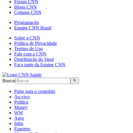
Fórum CNN
Blogs CNN
Colunas CNN
Programação
Equipe CNN Brasil
Sobre a CNN
Política de Privacidade
Termos de Uso
Fale com a CNN
Distribuição do Sinal
Faça parte da Equipe CNN
Buscar
Pular para o conteúdo
Ao vivo
Política
Money
WW
Agro
Infra
Esportes