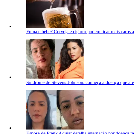
Fuma e bebe? Cerveja e cigarro podem ficar mais caros ap
Síndrome de Stevens-Johnson: conheça a doença que afe
Esposa de Frank Aguiar detalha internação por doença ra