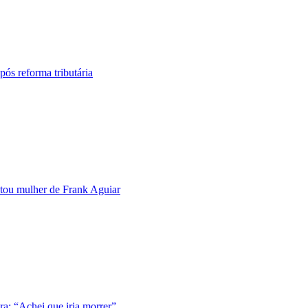
ós reforma tributária
tou mulher de Frank Aguiar
ra: “Achei que iria morrer”