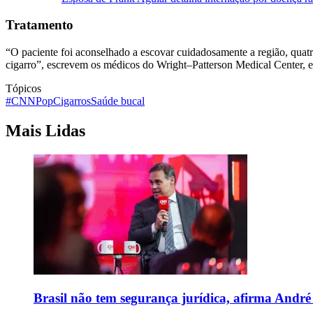
Tratamento
“O paciente foi aconselhado a escovar cuidadosamente a região, quatro
cigarro”, escrevem os médicos do Wright–Patterson Medical Center, e
Tópicos
#CNNPop
Cigarros
Saúde bucal
Mais Lidas
Brasil não tem segurança jurídica, afirma And