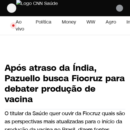
Pular para o conteúdo
Ao
Política
Money
WW
Agro
I
vivo
Após atraso da Índia,
Pazuello busca Fiocruz para
debater produção de
vacina
O titular da Saúde quer ouvir da Fiocruz quais são
as perspectivas mais atualizadas para o início da
produção da vacina no Brasil, dizem fontes