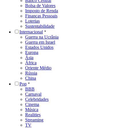
Banco Central
Bolsa de Valores
Imposto de Renda
Finanças Pessoais
Loterias
Sustentabilidade
Internacional
Guerra na Ucrânia
Guerra em Israel
Estados Unidos
Europa
Ásia
África
Oriente Médio
Rússia
China
Pop
BBB
Carnaval
Celebridades
Cinema
Música
Realities
Streaming
TV