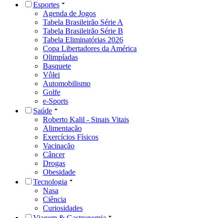
Esportes
Agenda de Jogos
Tabela Brasileirão Série A
Tabela Brasileirão Série B
Tabela Eliminatórias 2026
Copa Libertadores da América
Olimpíadas
Basquete
Vôlei
Automobilismo
Golfe
e-Sports
Saúde
Roberto Kalil - Sinais Vitais
Alimentação
Exercícios Físicos
Vacinação
Câncer
Drogas
Obesidade
Tecnologia
Nasa
Ciência
Curiosidades
Viagem & Gastronomia