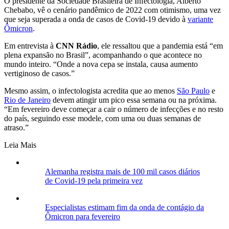
O presidente da Sociedade Brasileira de Infectologia, Alberto
Chebabo, vê o cenário pandêmico de 2022 com otimismo, uma vez
que seja superada a onda de casos de Covid-19 devido à
variante
Ômicron
.
Em entrevista à
CNN Rádio
, ele ressaltou que a pandemia está “em
plena expansão no Brasil”, acompanhando o que acontece no
mundo inteiro. “Onde a nova cepa se instala, causa aumento
vertiginoso de casos.”
Mesmo assim, o infectologista acredita que ao menos
São Paulo
e
Rio de Janeiro
devem atingir um pico essa semana ou na próxima.
“Em fevereiro deve começar a cair o número de infecções e no resto
do país, seguindo esse modele, com uma ou duas semanas de
atraso.”
Leia Mais
Alemanha registra mais de 100 mil casos diários
de Covid-19 pela primeira vez
Especialistas estimam fim da onda de contágio da
Ômicron para fevereiro