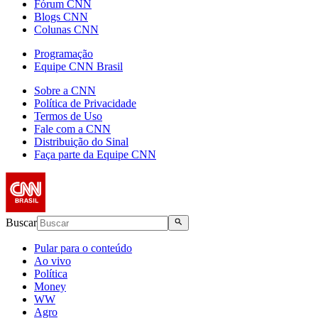
Fórum CNN
Blogs CNN
Colunas CNN
Programação
Equipe CNN Brasil
Sobre a CNN
Política de Privacidade
Termos de Uso
Fale com a CNN
Distribuição do Sinal
Faça parte da Equipe CNN
Buscar
Pular para o conteúdo
Ao vivo
Política
Money
WW
Agro