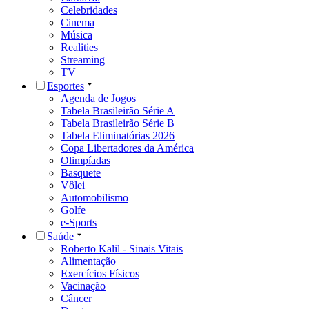
Celebridades
Cinema
Música
Realities
Streaming
TV
Esportes
Agenda de Jogos
Tabela Brasileirão Série A
Tabela Brasileirão Série B
Tabela Eliminatórias 2026
Copa Libertadores da América
Olimpíadas
Basquete
Vôlei
Automobilismo
Golfe
e-Sports
Saúde
Roberto Kalil - Sinais Vitais
Alimentação
Exercícios Físicos
Vacinação
Câncer