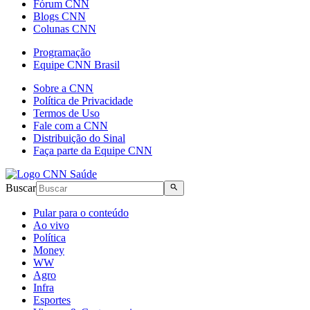
Fórum CNN
Blogs CNN
Colunas CNN
Programação
Equipe CNN Brasil
Sobre a CNN
Política de Privacidade
Termos de Uso
Fale com a CNN
Distribuição do Sinal
Faça parte da Equipe CNN
Buscar
Pular para o conteúdo
Ao vivo
Política
Money
WW
Agro
Infra
Esportes