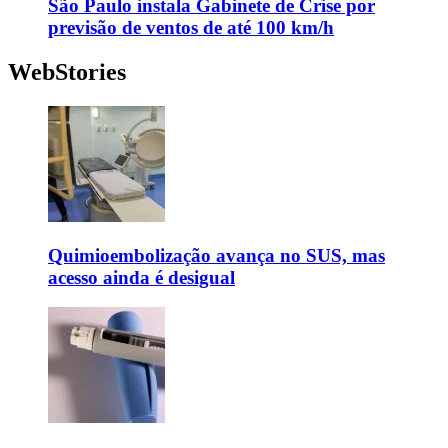
São Paulo instala Gabinete de Crise por
previsão de ventos de até 100 km/h
WebStories
Quimioembolização avança no SUS, mas
acesso ainda é desigual