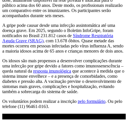
dose, atualmente disponível na rede privada e indicada para o
público acima dos 60 anos. Deste modo, os profissionais realizarão
um comparativo entre os imunizantes. Os participantes serão
acompanhados durante seis meses.
A gripe pode causar desde uma infecção assintomática até uma
doença grave. Em 2025, segundo o Boletim InfoGripe, foram
notificados no Brasil 231.812 casos de
Síndrome Respiratória
Aguda Grave (SRAG)
, com 13.678 óbitos. Quase metade das
mortes ocorreu em pessoas infectadas pelo vírus influenza A, sendo
a maioria idosos acima de 65 anos e crianças menores de dois anos.
Os idosos são mais propensos a desenvolver complicações durante
uma infecção por gripe devido a fatores como imunossenescência –
queda natural da
resposta imunológica
que acontece à medida que o
sistema imune envelhece – e a presença de comorbidades, como
diabetes e pressão alta. A vacinação previne o desenvolvimento de
sintomas mais graves, complicações e hospitalização, evitando
também a sobrecarga do sistema de saúde.
Os voluntários podem realizar a inscrição
pelo formulário
. Ou pelo
telefone (11) 96461-0163.