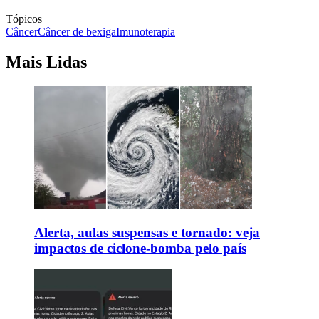
Tópicos
Câncer
Câncer de bexiga
Imunoterapia
Mais Lidas
Alerta, aulas suspensas e tornado: veja
impactos de ciclone-bomba pelo país