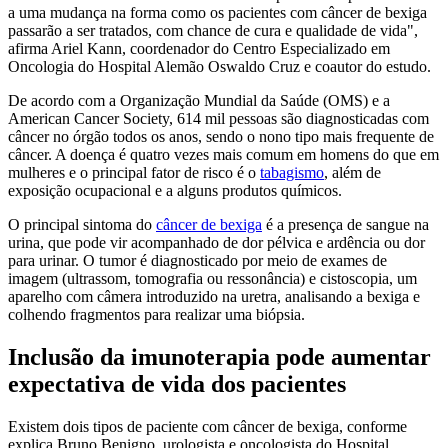
a uma mudança na forma como os pacientes com câncer de bexiga
passarão a ser tratados, com chance de cura e qualidade de vida",
afirma Ariel Kann, coordenador do Centro Especializado em
Oncologia do Hospital Alemão Oswaldo Cruz e coautor do estudo.
De acordo com a Organização Mundial da Saúde (OMS) e a
American Cancer Society, 614 mil pessoas são diagnosticadas com
câncer no órgão todos os anos, sendo o nono tipo mais frequente de
câncer. A doença é quatro vezes mais comum em homens do que em
mulheres e o principal fator de risco é o
tabagismo
, além de
exposição ocupacional e a alguns produtos químicos.
O principal sintoma do
câncer de bexiga
é a presença de sangue na
urina, que pode vir acompanhado de dor pélvica e ardência ou dor
para urinar. O tumor é diagnosticado por meio de exames de
imagem (ultrassom, tomografia ou ressonância) e cistoscopia, um
aparelho com câmera introduzido na uretra, analisando a bexiga e
colhendo fragmentos para realizar uma biópsia.
Inclusão da imunoterapia pode aumentar
expectativa de vida dos pacientes
Existem dois tipos de paciente com câncer de bexiga, conforme
explica Bruno Benigno, urologista e oncologista do Hospital