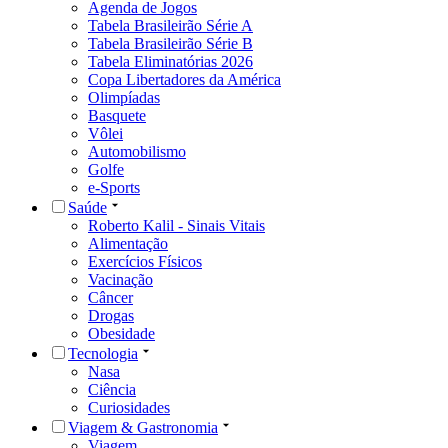
Agenda de Jogos
Tabela Brasileirão Série A
Tabela Brasileirão Série B
Tabela Eliminatórias 2026
Copa Libertadores da América
Olimpíadas
Basquete
Vôlei
Automobilismo
Golfe
e-Sports
Saúde
Roberto Kalil - Sinais Vitais
Alimentação
Exercícios Físicos
Vacinação
Câncer
Drogas
Obesidade
Tecnologia
Nasa
Ciência
Curiosidades
Viagem & Gastronomia
Viagem