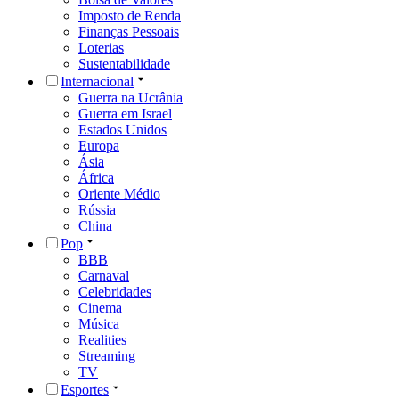
Imposto de Renda
Finanças Pessoais
Loterias
Sustentabilidade
Internacional
Guerra na Ucrânia
Guerra em Israel
Estados Unidos
Europa
Ásia
África
Oriente Médio
Rússia
China
Pop
BBB
Carnaval
Celebridades
Cinema
Música
Realities
Streaming
TV
Esportes