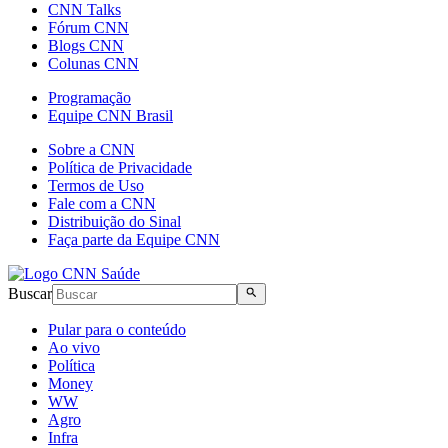
CNN Talks
Fórum CNN
Blogs CNN
Colunas CNN
Programação
Equipe CNN Brasil
Sobre a CNN
Política de Privacidade
Termos de Uso
Fale com a CNN
Distribuição do Sinal
Faça parte da Equipe CNN
Buscar
Pular para o conteúdo
Ao vivo
Política
Money
WW
Agro
Infra