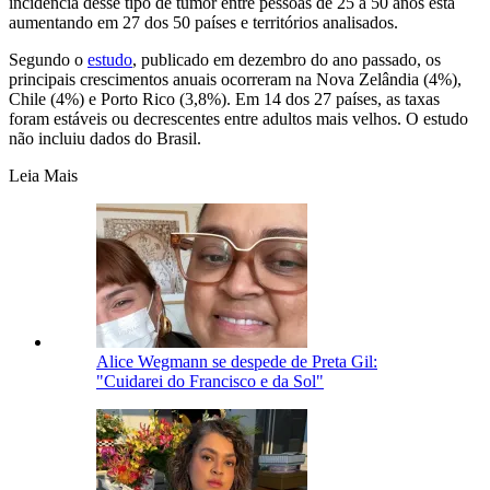
incidência desse tipo de tumor entre pessoas de 25 a 50 anos está
aumentando em 27 dos 50 países e territórios analisados.
Segundo o
estudo
, publicado em dezembro do ano passado, os
principais crescimentos anuais ocorreram na Nova Zelândia (4%),
Chile (4%) e Porto Rico (3,8%). Em 14 dos 27 países, as taxas
foram estáveis ou decrescentes entre adultos mais velhos. O estudo
não incluiu dados do Brasil.
Leia Mais
Alice Wegmann se despede de Preta Gil:
"Cuidarei do Francisco e da Sol"