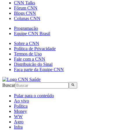
CNN Talks
Fórum CNN
Blogs CNN
Colunas CNN
Programação
Equipe CNN Brasil
Sobre a CNN
Política de Privacidade
Termos de Uso
Fale com a CNN
Distribuição do Sinal
Faça parte da Equipe CNN
Buscar
Pular para o conteúdo
Ao vivo
Política
Money
WW
Agro
Infra