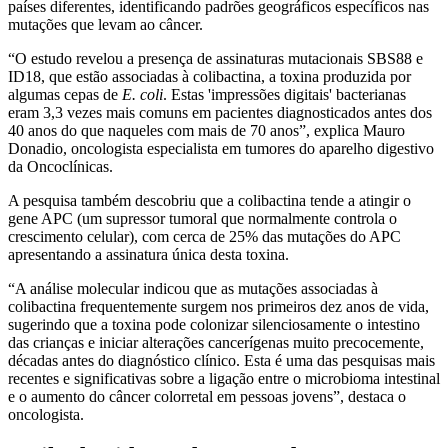
países diferentes, identificando padrões geográficos específicos nas
mutações que levam ao câncer.
“O estudo revelou a presença de assinaturas mutacionais SBS88 e
ID18, que estão associadas à colibactina, a toxina produzida por
algumas cepas de
E. coli
. Estas 'impressões digitais' bacterianas
eram 3,3 vezes mais comuns em pacientes diagnosticados antes dos
40 anos do que naqueles com mais de 70 anos”, explica Mauro
Donadio, oncologista especialista em tumores do aparelho digestivo
da Oncoclínicas.
A pesquisa também descobriu que a colibactina tende a atingir o
gene APC (um supressor tumoral que normalmente controla o
crescimento celular), com cerca de 25% das mutações do APC
apresentando a assinatura única desta toxina.
“A análise molecular indicou que as mutações associadas à
colibactina frequentemente surgem nos primeiros dez anos de vida,
sugerindo que a toxina pode colonizar silenciosamente o intestino
das crianças e iniciar alterações cancerígenas muito precocemente,
décadas antes do diagnóstico clínico. Esta é uma das pesquisas mais
recentes e significativas sobre a ligação entre o microbioma intestinal
e o aumento do câncer colorretal em pessoas jovens”, destaca o
oncologista.