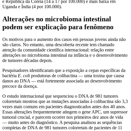
e República da Coreia (14 a 17 por 100.000) e mais baixa em
Uganda e Índia (4 por 100.000).
Alterações no microbioma intestinal
podem ser explicação para fenômeno
Os motivos para o aumento dos casos em pessoas jovens ainda não
são claros. No entanto, uma descoberta recente tem chamado
atenção da comunidade científica internacional: relação entre
alterações no microbioma intestinal na infância e o desenvolvimento
de tumores décadas depois.
Pesquisadores identificaram que a exposição a cepas específicas da
bactéria
E. coli
produtoras de colibactina — uma toxina que causa
danos ao DNA — está fortemente associada ao desenvolvimento
precoce da doença.
O estudo internacional que sequenciou o DNA de 981 tumores
colorretais mostrou que as mutações associadas à colibactina são 3,3
vezes mais comuns em pacientes diagnosticados antes dos 40 anos.
Essas alterações frequentemente atingem o gene APC, um supressor
tumoral crucial, e parecem ocorrer nos primeiros dez anos de vida
— muito antes do diagnóstico. A pesquisa analisou as sequências
completas de DNA de 981 tumores colorretais de pacientes de 11