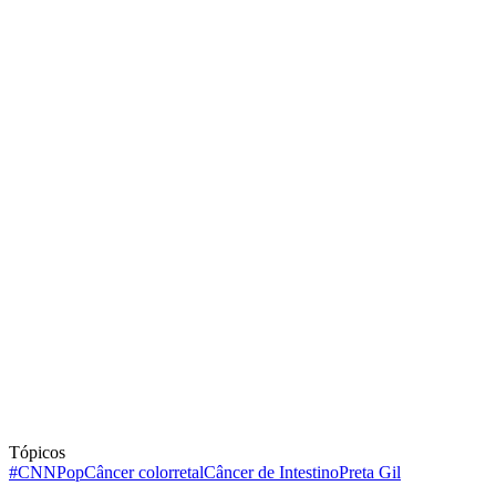
Tópicos
#CNNPop
Câncer colorretal
Câncer de Intestino
Preta Gil