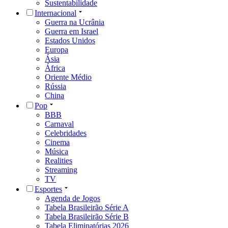
Sustentabilidade
Internacional
Guerra na Ucrânia
Guerra em Israel
Estados Unidos
Europa
Ásia
África
Oriente Médio
Rússia
China
Pop
BBB
Carnaval
Celebridades
Cinema
Música
Realities
Streaming
TV
Esportes
Agenda de Jogos
Tabela Brasileirão Série A
Tabela Brasileirão Série B
Tabela Eliminatórias 2026