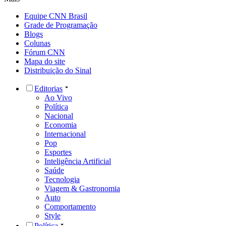
Equipe CNN Brasil
Grade de Programação
Blogs
Colunas
Fórum CNN
Mapa do site
Distribuição do Sinal
Editorias
Ao Vivo
Política
Nacional
Economia
Internacional
Pop
Esportes
Inteligência Artificial
Saúde
Tecnologia
Viagem & Gastronomia
Auto
Comportamento
Style
Política