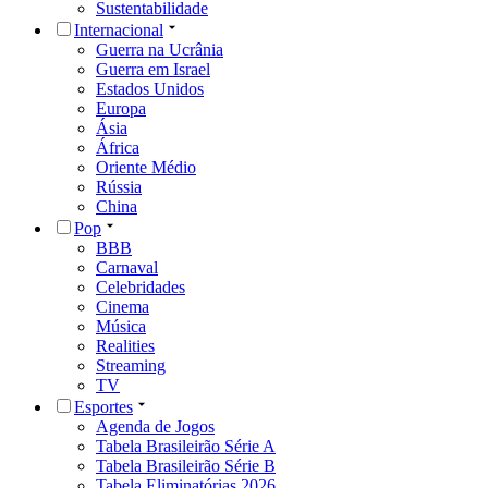
Sustentabilidade
Internacional
Guerra na Ucrânia
Guerra em Israel
Estados Unidos
Europa
Ásia
África
Oriente Médio
Rússia
China
Pop
BBB
Carnaval
Celebridades
Cinema
Música
Realities
Streaming
TV
Esportes
Agenda de Jogos
Tabela Brasileirão Série A
Tabela Brasileirão Série B
Tabela Eliminatórias 2026