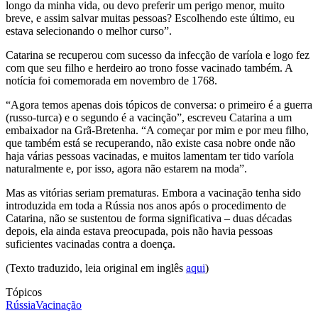
longo da minha vida, ou devo preferir um perigo menor, muito
breve, e assim salvar muitas pessoas? Escolhendo este último, eu
estava selecionando o melhor curso”.
Catarina se recuperou com sucesso da infecção de varíola e logo fez
com que seu filho e herdeiro ao trono fosse vacinado também. A
notícia foi comemorada em novembro de 1768.
“Agora temos apenas dois tópicos de conversa: o primeiro é a guerra
(russo-turca) e o segundo é a vacinção”, escreveu Catarina a um
embaixador na Grã-Bretenha. “A começar por mim e por meu filho,
que também está se recuperando, não existe casa nobre onde não
haja várias pessoas vacinadas, e muitos lamentam ter tido varíola
naturalmente e, por isso, agora não estarem na moda”.
Mas as vitórias seriam prematuras. Embora a vacinação tenha sido
introduzida em toda a Rússia nos anos após o procedimento de
Catarina, não se sustentou de forma significativa – duas décadas
depois, ela ainda estava preocupada, pois não havia pessoas
suficientes vacinadas contra a doença.
(Texto traduzido, leia original em inglês
aqui
)
Tópicos
Rússia
Vacinação