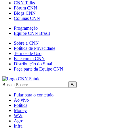
CNN Talks
Fórum CNN
Blogs CNN
Colunas CNN
Programação
Equipe CNN Brasil
Sobre a CNN
Política de Privacidade
Termos de Uso
Fale com a CNN
Distribuição do Sinal
Faça parte da Equipe CNN
Buscar
Pular para o conteúdo
Ao vivo
Política
Money
WW
Agro
Infra