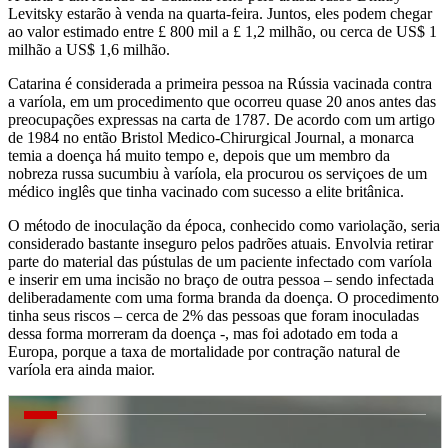
Levitsky estarão à venda na quarta-feira. Juntos, eles podem chegar
ao valor estimado entre £ 800 mil a £ 1,2 milhão, ou cerca de US$ 1
milhão a US$ 1,6 milhão.
Catarina é considerada a primeira pessoa na Rússia vacinada contra
a varíola, em um procedimento que ocorreu quase 20 anos antes das
preocupações expressas na carta de 1787. De acordo com um artigo
de 1984 no então Bristol Medico-Chirurgical Journal, a monarca
temia a doença há muito tempo e, depois que um membro da
nobreza russa sucumbiu à varíola, ela procurou os serviçoes de um
médico inglês que tinha vacinado com sucesso a elite britânica.
O método de inoculação da época, conhecido como variolação, seria
considerado bastante inseguro pelos padrões atuais. Envolvia retirar
parte do material das pústulas de um paciente infectado com varíola
e inserir em uma incisão no braço de outra pessoa – sendo infectada
deliberadamente com uma forma branda da doença. O procedimento
tinha seus riscos – cerca de 2% das pessoas que foram inoculadas
dessa forma morreram da doença -, mas foi adotado em toda a
Europa, porque a taxa de mortalidade por contração natural de
varíola era ainda maior.