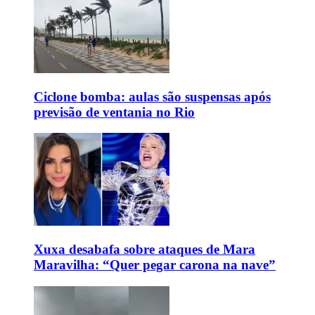
Ciclone bomba: aulas são suspensas após
previsão de ventania no Rio
Xuxa desabafa sobre ataques de Mara
Maravilha: “Quer pegar carona na nave”