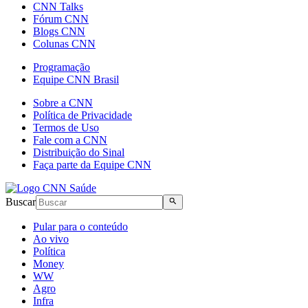
CNN Talks
Fórum CNN
Blogs CNN
Colunas CNN
Programação
Equipe CNN Brasil
Sobre a CNN
Política de Privacidade
Termos de Uso
Fale com a CNN
Distribuição do Sinal
Faça parte da Equipe CNN
Buscar
Pular para o conteúdo
Ao vivo
Política
Money
WW
Agro
Infra