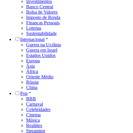
Investimentos
Banco Central
Bolsa de Valores
Imposto de Renda
Finanças Pessoais
Loterias
Sustentabilidade
Internacional
Guerra na Ucrânia
Guerra em Israel
Estados Unidos
Europa
Ásia
África
Oriente Médio
Rússia
China
Pop
BBB
Carnaval
Celebridades
Cinema
Música
Realities
Streaming