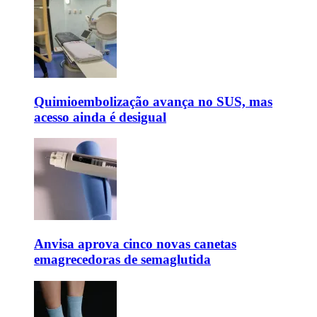
Quimioembolização avança no SUS, mas
acesso ainda é desigual
Anvisa aprova cinco novas canetas
emagrecedoras de semaglutida