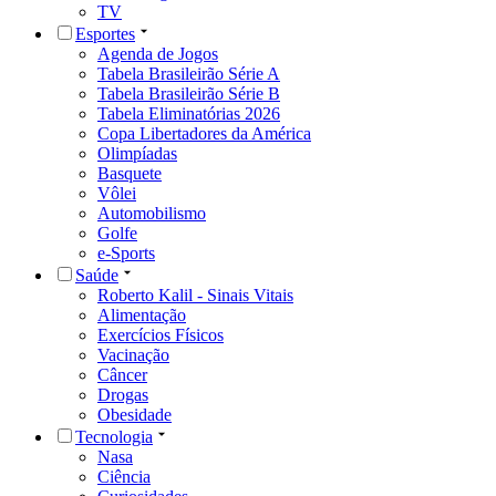
TV
Esportes
Agenda de Jogos
Tabela Brasileirão Série A
Tabela Brasileirão Série B
Tabela Eliminatórias 2026
Copa Libertadores da América
Olimpíadas
Basquete
Vôlei
Automobilismo
Golfe
e-Sports
Saúde
Roberto Kalil - Sinais Vitais
Alimentação
Exercícios Físicos
Vacinação
Câncer
Drogas
Obesidade
Tecnologia
Nasa
Ciência