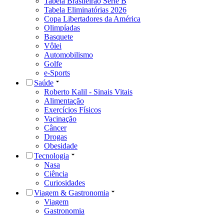
Tabela Brasileirão Série B
Tabela Eliminatórias 2026
Copa Libertadores da América
Olimpíadas
Basquete
Vôlei
Automobilismo
Golfe
e-Sports
Saúde
Roberto Kalil - Sinais Vitais
Alimentação
Exercícios Físicos
Vacinação
Câncer
Drogas
Obesidade
Tecnologia
Nasa
Ciência
Curiosidades
Viagem & Gastronomia
Viagem
Gastronomia