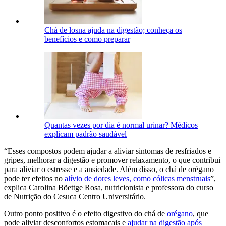
Chá de losna ajuda na digestão; conheça os
benefícios e como preparar
Quantas vezes por dia é normal urinar? Médicos
explicam padrão saudável
“Esses compostos podem ajudar a aliviar sintomas de resfriados e
gripes, melhorar a digestão e promover relaxamento, o que contribui
para aliviar o estresse e a ansiedade. Além disso, o chá de orégano
pode ter efeitos no
alívio de dores leves, como cólicas menstruais
”,
explica Carolina Böettge Rosa, nutricionista e professora do curso
de Nutrição do Cesuca Centro Universitário.
Outro ponto positivo é o efeito digestivo do chá de
orégano
, que
pode aliviar desconfortos estomacais e
ajudar na digestão após