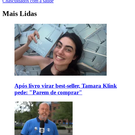
Chás
cuidados com a saude
Mais Lidas
Após livro virar best-seller, Tamara Klink
pede: "Parem de comprar"