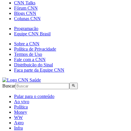
CNN Talks
Fórum CNN
Blogs CNN
Colunas CNN
Programação
Equipe CNN Brasil
Sobre a CNN
Política de Privacidade
Termos de Uso
Fale com a CNN
Distribuição do Sinal
Faça parte da Equipe CNN
Buscar
Pular para o conteúdo
Ao vivo
Política
Money
WW
Agro
Infra