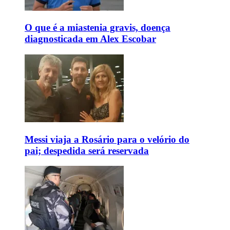
O que é a miastenia gravis, doença
diagnosticada em Alex Escobar
Messi viaja a Rosário para o velório do
pai; despedida será reservada