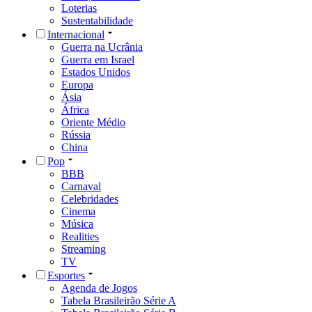
Loterias
Sustentabilidade
Internacional
Guerra na Ucrânia
Guerra em Israel
Estados Unidos
Europa
Ásia
África
Oriente Médio
Rússia
China
Pop
BBB
Carnaval
Celebridades
Cinema
Música
Realities
Streaming
TV
Esportes
Agenda de Jogos
Tabela Brasileirão Série A