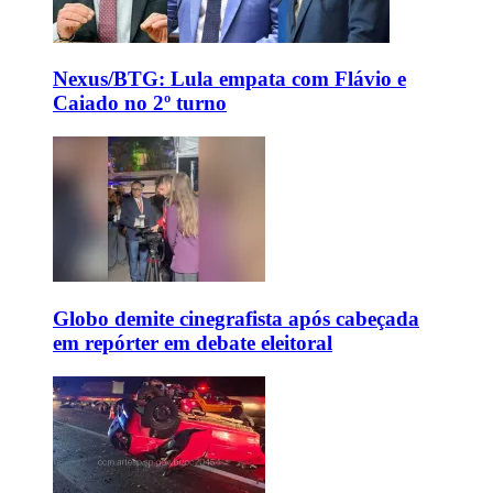
Nexus/BTG: Lula empata com Flávio e
Caiado no 2º turno
Globo demite cinegrafista após cabeçada
em repórter em debate eleitoral