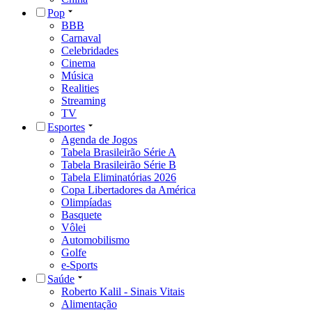
Pop
BBB
Carnaval
Celebridades
Cinema
Música
Realities
Streaming
TV
Esportes
Agenda de Jogos
Tabela Brasileirão Série A
Tabela Brasileirão Série B
Tabela Eliminatórias 2026
Copa Libertadores da América
Olimpíadas
Basquete
Vôlei
Automobilismo
Golfe
e-Sports
Saúde
Roberto Kalil - Sinais Vitais
Alimentação