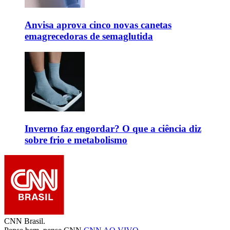
Anvisa aprova cinco novas canetas
emagrecedoras de semaglutida
Inverno faz engordar? O que a ciência diz
sobre frio e metabolismo
CNN Brasil.