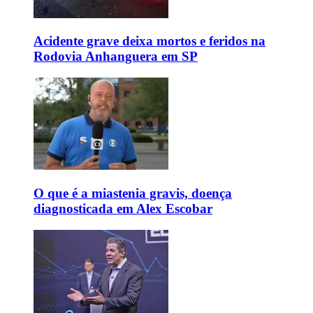
Acidente grave deixa mortos e feridos na
Rodovia Anhanguera em SP
O que é a miastenia gravis, doença
diagnosticada em Alex Escobar