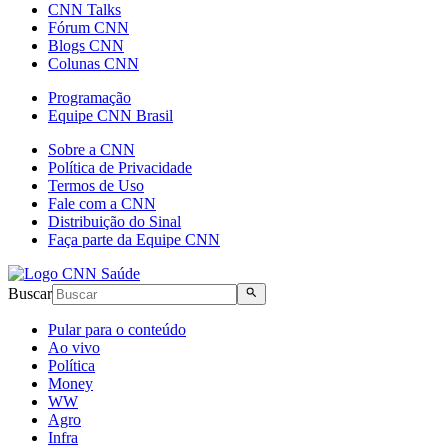
CNN Talks
Fórum CNN
Blogs CNN
Colunas CNN
Programação
Equipe CNN Brasil
Sobre a CNN
Política de Privacidade
Termos de Uso
Fale com a CNN
Distribuição do Sinal
Faça parte da Equipe CNN
Buscar
Pular para o conteúdo
Ao vivo
Política
Money
WW
Agro
Infra