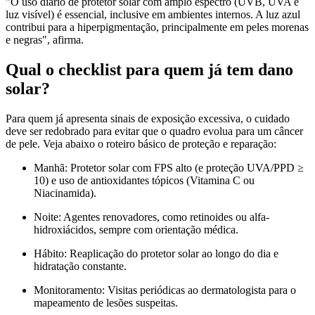
"O uso diário de protetor solar com amplo espectro (UVB, UVA e
luz visível) é essencial, inclusive em ambientes internos. A luz azul
contribui para a hiperpigmentação, principalmente em peles morenas
e negras", afirma.
Qual o checklist para quem já tem dano
solar?
Para quem já apresenta sinais de exposição excessiva, o cuidado
deve ser redobrado para evitar que o quadro evolua para um câncer
de pele. Veja abaixo o roteiro básico de proteção e reparação:
Manhã: Protetor solar com FPS alto (e proteção UVA/PPD ≥
10) e uso de antioxidantes tópicos (Vitamina C ou
Niacinamida).
Noite: Agentes renovadores, como retinoides ou alfa-
hidroxiácidos, sempre com orientação médica.
Hábito: Reaplicação do protetor solar ao longo do dia e
hidratação constante.
Monitoramento: Visitas periódicas ao dermatologista para o
mapeamento de lesões suspeitas.