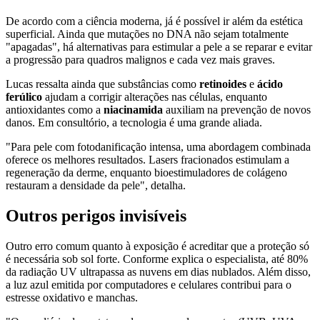
De acordo com a ciência moderna, já é possível ir além da estética
superficial. Ainda que mutações no DNA não sejam totalmente
"apagadas", há alternativas para estimular a pele a se reparar e evitar
a progressão para quadros malignos e cada vez mais graves.
Lucas ressalta ainda que substâncias como
retinoides
e
ácido
ferúlico
ajudam a corrigir alterações nas células, enquanto
antioxidantes como a
niacinamida
auxiliam na prevenção de novos
danos. Em consultório, a tecnologia é uma grande aliada.
"Para pele com fotodanificação intensa, uma abordagem combinada
oferece os melhores resultados. Lasers fracionados estimulam a
regeneração da derme, enquanto bioestimuladores de colágeno
restauram a densidade da pele", detalha.
Outros perigos invisíveis
Outro erro comum quanto à exposição é acreditar que a proteção só
é necessária sob sol forte. Conforme explica o especialista, até 80%
da radiação UV ultrapassa as nuvens em dias nublados. Além disso,
a luz azul emitida por computadores e celulares contribui para o
estresse oxidativo e manchas.