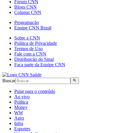
Fórum CNN
Blogs CNN
Colunas CNN
Programação
Equipe CNN Brasil
Sobre a CNN
Política de Privacidade
Termos de Uso
Fale com a CNN
Distribuição do Sinal
Faça parte da Equipe CNN
Buscar
Pular para o conteúdo
Ao vivo
Política
Money
WW
Agro
Infra
Esportes