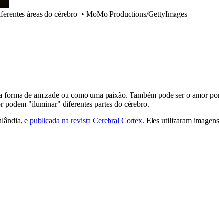
ferentes áreas do cérebro
•
MoMo Productions/GettyImages
r na forma de amizade ou como uma paixão. Também pode ser o amor po
r podem "iluminar" diferentes partes do cérebro.
nlândia, e
publicada na revista Cerebral Cortex
. Eles utilizaram imagen