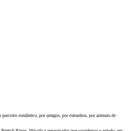
lo parceiro romântico, por amigos, por estranhos, por animais de
 Pärttyli Rinne, filósofo e pesquisador que coordenou o estudo, em