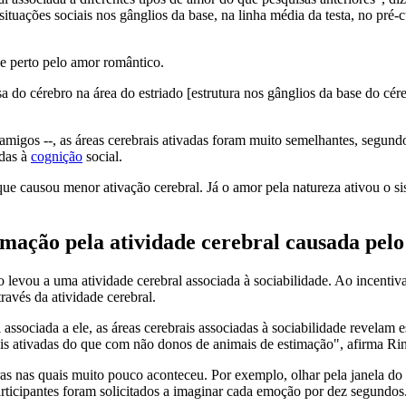
ações sociais nos gânglios da base, na linha média da testa, no pré-cún
e perto pelo amor romântico.
 do cérebro na área do estriado [estrutura nos gânglios da base do cér
amigos --, as áreas cerebrais ativadas foram muito semelhantes, segund
adas à
cognição
social.
ue causou menor ativação cerebral. Já o amor pela natureza ativou o s
timação pela atividade cerebral causada pel
levou a uma atividade cerebral associada à sociabilidade. Ao incentiva
avés da atividade cerebral.
 associada a ele, as áreas cerebrais associadas à sociabilidade revelam
ais ativadas do que com não donos de animais de estimação", afirma Ri
as nas quais muito pouco aconteceu. Por exemplo, olhar pela janela do 
participantes foram solicitados a imaginar cada emoção por dez segundos