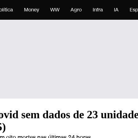
údo
olítica
Money
WW
Agro
Infra
IA
Esp
Covid sem dados de 23 unidad
5)
m oito mortes nas últimas 24 horas