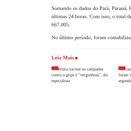
Somando os dados do Pará, Paraná, P
últimas 24 horas. Com isso, o total d
667.005.
No último período, foram contabiliza
Leia Mais
Cobertura vacinal na campanha
780 cas
contra a gripe é “vergonhosa”, diz
foram r
especialista
segun