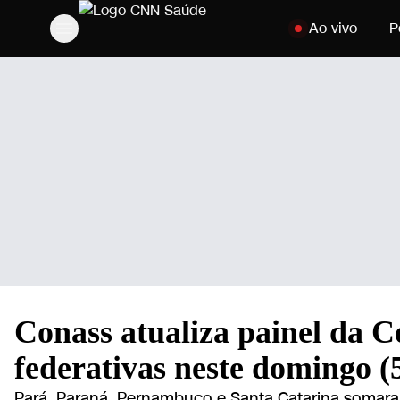
Pular para o conte
Ao vivo
P
Conass atualiza painel da 
federativas neste domingo (
Pará, Paraná, Pernambuco e Santa Catarina somara