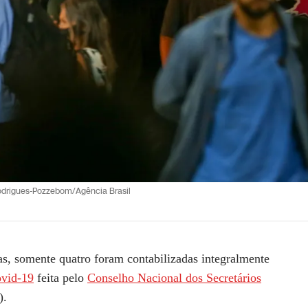
odrigues-Pozzebom/Agência Brasil
ras, somente quatro foram contabilizadas integralmente
vid-19
feita pelo
Conselho Nacional dos Secretários
).