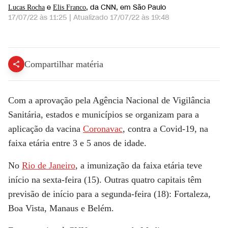
e
, da CNN
, em São Paulo
Lucas Rocha
Elis Franco
17/07/22 às 11:25
|
Atualizado
17/07/22 às 19:48
Coronavac previne 55% de hospitalizações de crianças, diz gerente da Anvisa | CNN DOMINGO
Compartilhar matéria
Com a aprovação pela Agência Nacional de Vigilância
Sanitária, estados e municípios se organizam para a
aplicação da vacina
Coronavac
, contra a Covid-19, na
faixa etária entre 3 e 5 anos de idade.
No
Rio de Janeiro
, a imunização da faixa etária teve
início na sexta-feira (15). Outras quatro capitais têm
previsão de início para a segunda-feira (18): Fortaleza,
Boa Vista, Manaus e Belém.