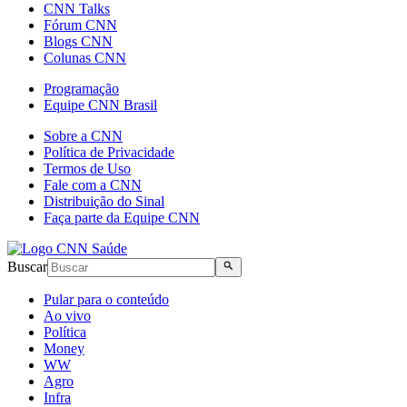
CNN Talks
Fórum CNN
Blogs CNN
Colunas CNN
Programação
Equipe CNN Brasil
Sobre a CNN
Política de Privacidade
Termos de Uso
Fale com a CNN
Distribuição do Sinal
Faça parte da Equipe CNN
Buscar
Pular para o conteúdo
Ao vivo
Política
Money
WW
Agro
Infra