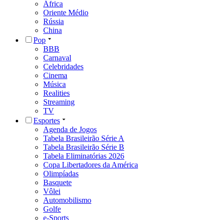
África
Oriente Médio
Rússia
China
Pop
BBB
Carnaval
Celebridades
Cinema
Música
Realities
Streaming
TV
Esportes
Agenda de Jogos
Tabela Brasileirão Série A
Tabela Brasileirão Série B
Tabela Eliminatórias 2026
Copa Libertadores da América
Olimpíadas
Basquete
Vôlei
Automobilismo
Golfe
e-Sports