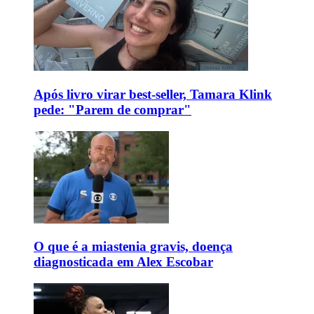
Após livro virar best-seller, Tamara Klink
pede: "Parem de comprar"
O que é a miastenia gravis, doença
diagnosticada em Alex Escobar