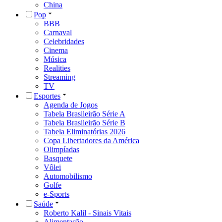
China
Pop
BBB
Carnaval
Celebridades
Cinema
Música
Realities
Streaming
TV
Esportes
Agenda de Jogos
Tabela Brasileirão Série A
Tabela Brasileirão Série B
Tabela Eliminatórias 2026
Copa Libertadores da América
Olimpíadas
Basquete
Vôlei
Automobilismo
Golfe
e-Sports
Saúde
Roberto Kalil - Sinais Vitais
Alimentação