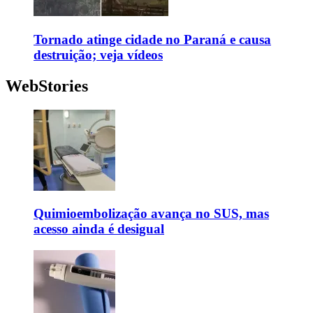
Tornado atinge cidade no Paraná e causa
destruição; veja vídeos
WebStories
Quimioembolização avança no SUS, mas
acesso ainda é desigual