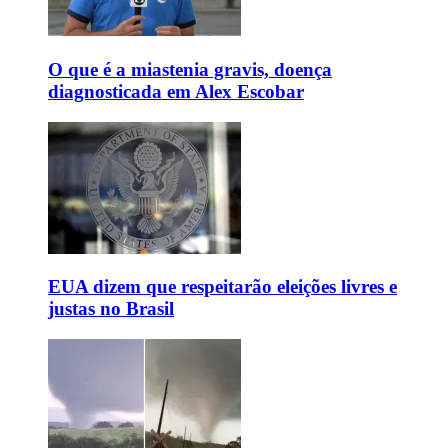
O que é a miastenia gravis, doença
diagnosticada em Alex Escobar
EUA dizem que respeitarão eleições livres e
justas no Brasil