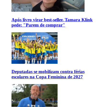
Após livro virar best-seller, Tamara Klink
pede: "Parem de comprar"
Deputadas se mobilizam contra férias
escolares na Copa Feminina de 2027