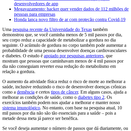
desenvolvedores de app
Megavazamento: hacker quer vender dados de 112 milhões de
pessoas para empresas
Honda lança novo filtro de ar com proteção contra Covid-19
Uma
pesquisa recente da Universidade do Texas
também
demonstrou que, se você caminha menos de 5 mil passos por dia,
seu corpo reduz a capacidade de metabolizar a gordura no dia
seguinte. O acúmulo de gordura no corpo também pode aumentar a
probabilidade de uma pessoa desenvolver doenças cardiovasculares
e diabetes. O estudo é
apoiado por pesquisas anteriores
, que
mostram que pessoas que caminhavam menos de 4 mil passos por
dia não conseguiam reverter essa redução do metabolismo em
relação a gordura.
O aumento da atividade física reduz o risco de morte ao melhorar a
saúde, inclusive reduzindo o risco de desenvolver doenças crônicas
como a
demência
e certos
tipos de câncer
. Em alguns casos, ajuda a
melhorar as condições de saúde, como o
diabetes tipo 2
. Os
exercícios também podem nos ajudar a melhorar e manter nosso
sistema imunológico
. No entanto, com base na pesquisa atual, 10
mil passos por dia não são tão essenciais para a saúde – pois a
metade dessa meta já parece ser benéfica.
Se você deseja aumentar o número de passos que dá diariamente, ou