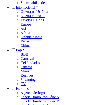
Sustentabilidade
Internacional
Guerra na Ucrânia
Guerra em Israel
Estados Unidos
Europa
Ásia
África
Oriente Médio
Rússia
China
Pop
BBB
Carnaval
Celebridades
Cinema
Música
Realities
Streaming
TV
Esportes
Agenda de Jogos
Tabela Brasileirão Série A
Tabela Brasileirão Série B