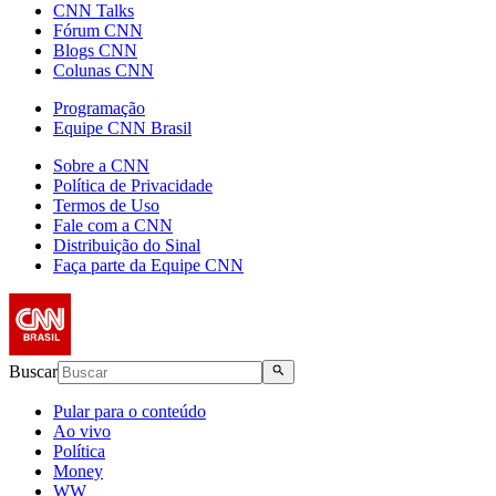
CNN Talks
Fórum CNN
Blogs CNN
Colunas CNN
Programação
Equipe CNN Brasil
Sobre a CNN
Política de Privacidade
Termos de Uso
Fale com a CNN
Distribuição do Sinal
Faça parte da Equipe CNN
Buscar
Pular para o conteúdo
Ao vivo
Política
Money
WW