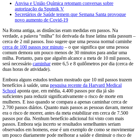
Anvisa e União Química retomam conversas sobre
autorização da Sputnik V
Secretários de Saúde temem que Semana Santa provoque
novo aumento de Covid-19
Na Roma antiga, as distâncias eram medidas em passos. Na
verdade, a palavra “milha” foi derivada da frase latina mila passum –
cerca de 2 mil passos. Isso sugere que uma pessoa normal caminhe
cerca de 100 passos por minuto
– o que significa que uma pessoa
comum demora um pouco menos de 30 minutos para andar uma
milha. Portanto, para que alguém alcance a meta de 10 mil passos,
será necessário
caminhar
entre 6,5 e 8 quilômetros por dia (cerca de
duas horas de atividade).
Embora alguns estudos tenham mostrado que 10 mil passos trazem
benefícios à saúde, uma
pesquisa recente da Harvard Medical
School
aponta que, em média, 4.400 passos por dia já são
suficientes para reduzir significativamente o risco de morte em
mulheres. E isso quando se compara a apenas caminhar cerca de
2.700 passos diários. Quanto mais passos as pessoas davam, menor
era o risco de morrer, antes da meta estabilizar em cerca de 7.500
passos por dia. Nenhum benefício adicional foi visto com mais
passos. Embora seja incerto se resultados semelhantes seriam
observados em homens, esse é um exemplo de como se movimentar
um pouco diariamente pode melhorar a saúde e diminuir o risco de