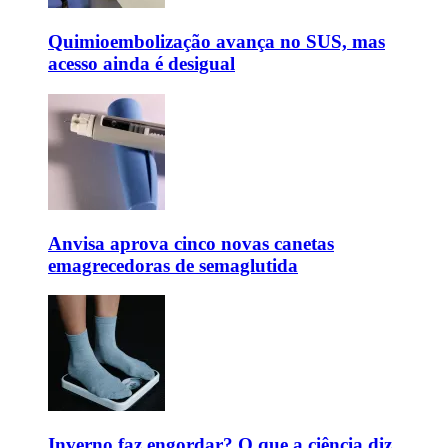
Quimioembolização avança no SUS, mas
acesso ainda é desigual
Anvisa aprova cinco novas canetas
emagrecedoras de semaglutida
Inverno faz engordar? O que a ciência diz