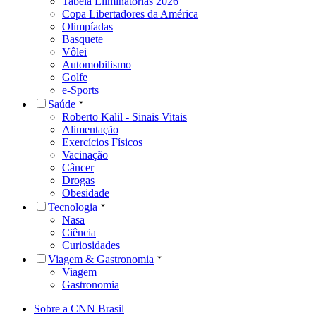
Tabela Eliminatórias 2026
Copa Libertadores da América
Olimpíadas
Basquete
Vôlei
Automobilismo
Golfe
e-Sports
Saúde
Roberto Kalil - Sinais Vitais
Alimentação
Exercícios Físicos
Vacinação
Câncer
Drogas
Obesidade
Tecnologia
Nasa
Ciência
Curiosidades
Viagem & Gastronomia
Viagem
Gastronomia
Sobre a CNN Brasil