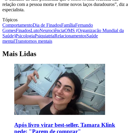
relação com a pessoa morta e forme novos laços duradouros”, diz a
especialista.
Tópicos
Comportamento
Dia de Finados
Família
Fernando
Gomes
Finados
Luto
Neurociência
OMS (Organização Mundial da
Saúde)
Psicologia
Psiquiatria
Relacionamentos
Saúde
mental
Transtornos mentais
Mais Lidas
Após livro virar best-seller, Tamara Klink
pede: "Parem de comprar"