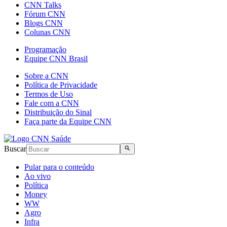
CNN Talks
Fórum CNN
Blogs CNN
Colunas CNN
Programação
Equipe CNN Brasil
Sobre a CNN
Política de Privacidade
Termos de Uso
Fale com a CNN
Distribuição do Sinal
Faça parte da Equipe CNN
Buscar
Pular para o conteúdo
Ao vivo
Política
Money
WW
Agro
Infra