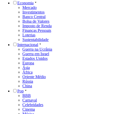
Economia
Mercado
Investimentos
Banco Central
Bolsa de Valores
Imposto de Renda
Finanças Pessoais
Loterias
Sustentabilidade
Internacional
Guerra na Ucrânia
Guerra em Israel
Estados Unidos
Europa
Ásia
África
Oriente Médio
Rússia
China
Pop
BBB
Carnaval
Celebridades
Cinema
Música