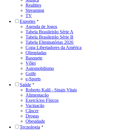
Realities
Streaming
TV
Esportes
Agenda de Jogos
Tabela Brasileirão Série A
Tabela Brasileirão Série B
Tabela Eliminatórias 2026
Copa Libertadores da América
Olimpíadas
Basquete
Vôlei
Automobilismo
Golfe
e-Sports
Saúde
Roberto Kalil - Sinais Vitais
Alimentação
Exercícios Físicos
Vacinação
Câncer
Drogas
Obesidade
Tecnologia