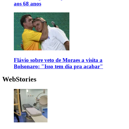
aos 68 anos
Flávio sobre veto de Moraes a visita a
Bolsonaro: "Isso tem dia pra acabar"
WebStories