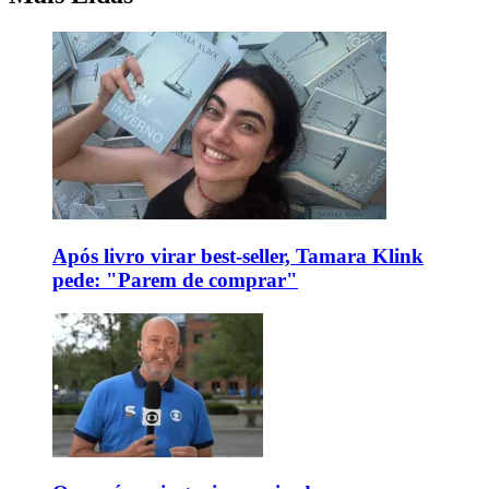
Após livro virar best-seller, Tamara Klink
pede: "Parem de comprar"