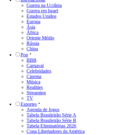
Guerra na Ucrânia
Guerra em Israel
Estados Unidos
Europa
Ásia
África
Oriente Médio
Rússia
China
Pop
BBB
Carnaval
Celebridades
Cinema
Música
Realities
Streaming
TV
Esportes
Agenda de Jogos
Tabela Brasileirão Série A
Tabela Brasileirão Série B
Tabela Eliminatórias 2026
Copa Libertadores da América