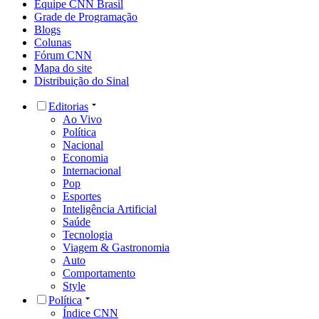
Equipe CNN Brasil
Grade de Programação
Blogs
Colunas
Fórum CNN
Mapa do site
Distribuição do Sinal
Editorias
Ao Vivo
Política
Nacional
Economia
Internacional
Pop
Esportes
Inteligência Artificial
Saúde
Tecnologia
Viagem & Gastronomia
Auto
Comportamento
Style
Política
Índice CNN