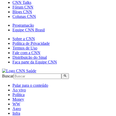
CNN Talks
Fórum CNN
Blogs CNN
Colunas CNN
Programação
Equipe CNN Brasil
Sobre a CNN
Política de Privacidade
Termos de Uso
Fale com a CNN
Distribuição do Sinal
Faça parte da Equipe CNN
Buscar
Pular para o conteúdo
Ao vivo
Política
Money
WW
Agro
Infra