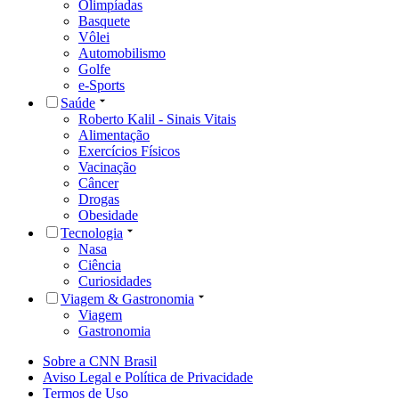
Olimpíadas
Basquete
Vôlei
Automobilismo
Golfe
e-Sports
Saúde
Roberto Kalil - Sinais Vitais
Alimentação
Exercícios Físicos
Vacinação
Câncer
Drogas
Obesidade
Tecnologia
Nasa
Ciência
Curiosidades
Viagem & Gastronomia
Viagem
Gastronomia
Sobre a CNN Brasil
Aviso Legal e Política de Privacidade
Termos de Uso