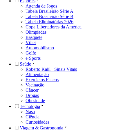
Esportes
Agenda de Jogos
Tabela Brasileirão Série A
Tabela Brasileirão Série B
Tabela Eliminatórias 2026
Copa Libertadores da América
Olimpíadas
Basquete
Vôlei
Automobilismo
Golfe
e-Sports
Saúde
Roberto Kalil - Sinais Vitais
Alimentação
Exercícios Físicos
Vacinação
Câncer
Drogas
Obesidade
Tecnologia
Nasa
Ciência
Curiosidades
Viagem & Gastronomia