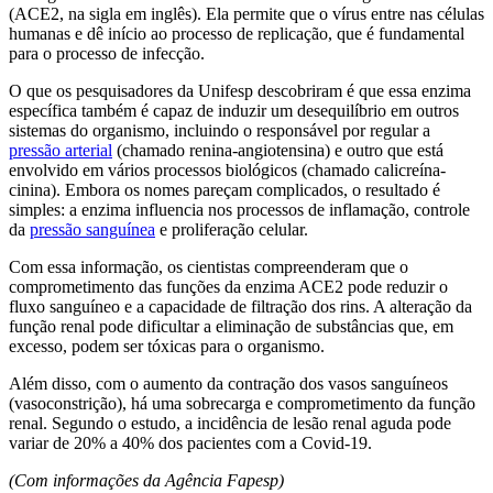
(ACE2, na sigla em inglês). Ela permite que o vírus entre nas células
humanas e dê início ao processo de replicação, que é fundamental
para o processo de infecção.
O que os pesquisadores da Unifesp descobriram é que essa enzima
específica também é capaz de induzir um desequilíbrio em outros
sistemas do organismo, incluindo o responsável por regular a
pressão arterial
(chamado renina-angiotensina) e outro que está
envolvido em vários processos biológicos (chamado calicreína-
cinina). Embora os nomes pareçam complicados, o resultado é
simples: a enzima influencia nos processos de inflamação, controle
da
pressão sanguínea
e proliferação celular.
Com essa informação, os cientistas compreenderam que o
comprometimento das funções da enzima ACE2 pode reduzir o
fluxo sanguíneo e a capacidade de filtração dos rins. A alteração da
função renal pode dificultar a eliminação de substâncias que, em
excesso, podem ser tóxicas para o organismo.
Além disso, com o aumento da contração dos vasos sanguíneos
(vasoconstrição), há uma sobrecarga e comprometimento da função
renal. Segundo o estudo, a incidência de lesão renal aguda pode
variar de 20% a 40% dos pacientes com a Covid-19.
(Com informações da Agência Fapesp)