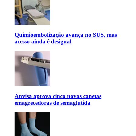
Quimioembolização avança no SUS, mas
acesso ainda é desigual
Anvisa aprova cinco novas canetas
emagrecedoras de semaglutida