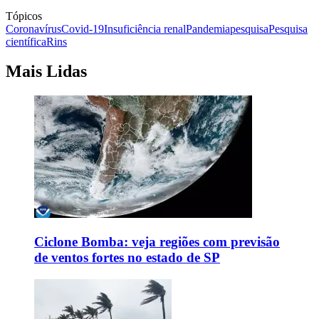
Tópicos
Coronavírus
Covid-19
Insuficiência renal
Pandemia
pesquisa
Pesquisa
científica
Rins
Mais Lidas
Ciclone Bomba: veja regiões com previsão
de ventos fortes no estado de SP