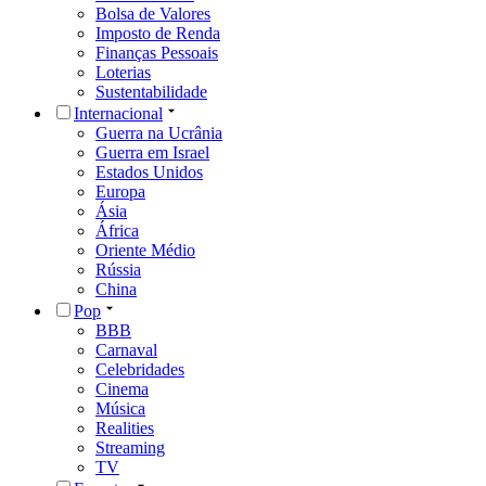
Bolsa de Valores
Imposto de Renda
Finanças Pessoais
Loterias
Sustentabilidade
Internacional
Guerra na Ucrânia
Guerra em Israel
Estados Unidos
Europa
Ásia
África
Oriente Médio
Rússia
China
Pop
BBB
Carnaval
Celebridades
Cinema
Música
Realities
Streaming
TV