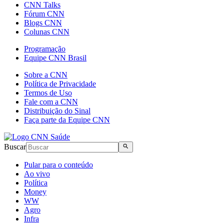
CNN Talks
Fórum CNN
Blogs CNN
Colunas CNN
Programação
Equipe CNN Brasil
Sobre a CNN
Política de Privacidade
Termos de Uso
Fale com a CNN
Distribuição do Sinal
Faça parte da Equipe CNN
Buscar
Pular para o conteúdo
Ao vivo
Política
Money
WW
Agro
Infra