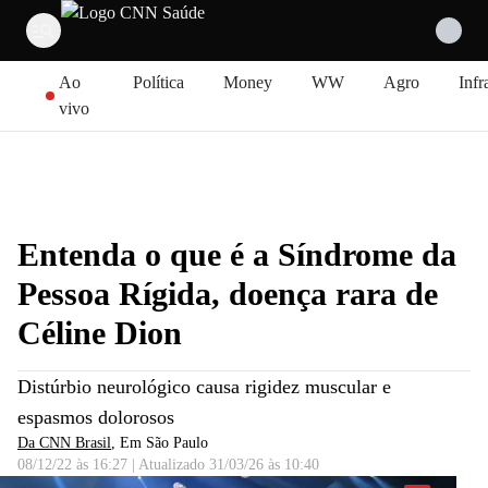
Pular para o conteúdo
Ao
Política
Money
WW
Agro
Infr
vivo
Entenda o que é a Síndrome da
Pessoa Rígida, doença rara de
Céline Dion
Distúrbio neurológico causa rigidez muscular e
espasmos dolorosos
Da CNN Brasil
, Em São Paulo
08/12/22 às 16:27
|
Atualizado
31/03/26 às 10:40